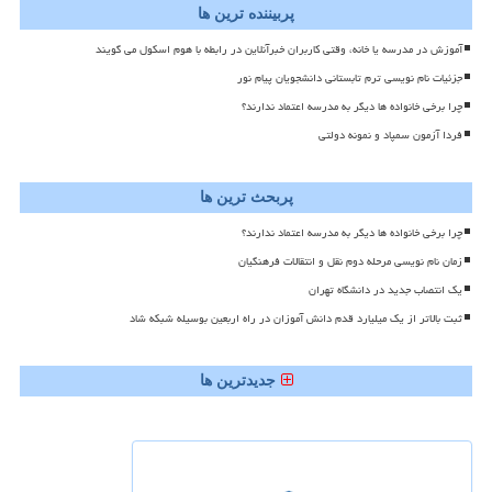
پربیننده ترین ها
آموزش در مدرسه یا خانه، وقتی کاربران خبرآنلاین در رابطه با هوم اسکول می گویند
جزئیات نام نویسی ترم تابستانی دانشجویان پیام نور
چرا برخی خانواده ها دیگر به مدرسه اعتماد ندارند؟
فردا آزمون سمپاد و نمونه دولتی
پربحث ترین ها
چرا برخی خانواده ها دیگر به مدرسه اعتماد ندارند؟
زمان نام نویسی مرحله دوم نقل و انتقالات فرهنگیان
یک انتصاب جدید در دانشگاه تهران
ثبت بالاتر از یک میلیارد قدم دانش آموزان در راه اربعین بوسیله شبکه شاد
جدیدترین ها