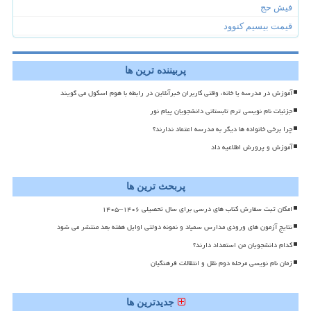
فیش حج
قیمت بیسیم کنوود
پربیننده ترین ها
آموزش در مدرسه یا خانه، وقتی کاربران خبرآنلاین در رابطه با هوم اسکول می گویند
جزئیات نام نویسی ترم تابستانی دانشجویان پیام نور
چرا برخی خانواده ها دیگر به مدرسه اعتماد ندارند؟
آموزش و پرورش اطلاعیه داد
پربحث ترین ها
امکان ثبت سفارش کتاب های درسی برای سال تحصیلی ۱۴۰۶–۱۴۰۵
نتایج آزمون های ورودی مدارس سمپاد و نمونه دولتی اوایل هفته بعد منتشر می شود
کدام دانشجویان من استعداد دارند؟
زمان نام نویسی مرحله دوم نقل و انتقالات فرهنگیان
جدیدترین ها