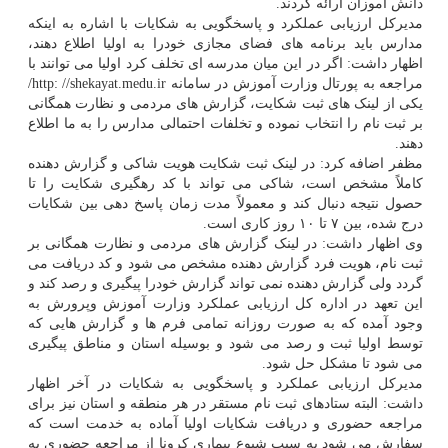
دانش آموزان ارائه کردند.
مدیرکل ارزیابی عملکرد و پاسخگویی به شکایات با اشاره به اینکه
مدارس باید برنامه های فضای مجازی خودرا به اولیا اطلاع دهند،
اظهار داشت: اگر در این میان مدرسه ای تخلف کرد اولیا می توانند با
مراجعه به پورتال وزارت آموزش در سامانه http: //shekayat.medu.ir/
یکی از لینک های ثبت شکایت، گزارش های مردمی و نظارت همگانی
بر ثبت نام را انتخاب نموده و تخلفات احتمالی مدارس را به ما اطلاع
دهند.
مظفر اضافه کرد: در لینک ثبت شکایت هویت شاکی و گزارش دهنده
کاملاً مشخص است، شاکی می تواند با کد رهگیری شکایت را تا
حصول نتیجه دنبال کند و معمولاً مدت زمان پاسخ دهی بین شکایات
درج شده، بین ۷ تا ۱۰ روز کاری است.
وی اظهار داشت: در لینک گزارش های مردمی و نظارت همگانی بر
ثبت نام، هویت فرد گزارش دهنده مشخص می شود و کد دریافت می
گردد ولی گزارش دهنده نمی تواند گزارش خودرا پیگیری و رصد کند و
این تعهد در اداره کل ارزیابی عملکرد وزارت آموزش وپرورش به
وجود آمده که به صورت روزانه تمامی فرم ها و گزارش هایی که
توسط اولیا ثبت و رصد می شود و بوسیله استان و مناطق پیگیری
می شود تا مشکل حل شود.
مدیرکل ارزیابی عملکرد و پاسخگویی به شکایات در آخر اظهار
داشت: البته ستادهای ثبت نام مستقر در هر منطقه و استان نیز برای
مراجعه حضوری و دریافت شکایات اولیا آماده به خدمت است که
سفارش می شود به سبب شیوع بیماری کرونا از مراجعه حضوری به