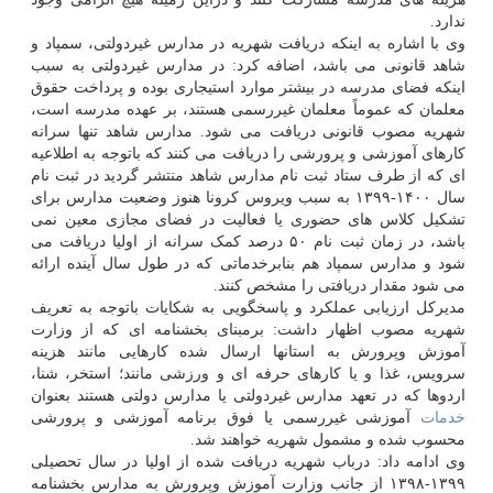
ندارد.
وی با اشاره به اینکه دریافت شهریه در مدارس غیردولتی، سمپاد و
شاهد قانونی می باشد، اضافه کرد: در مدارس غیردولتی به سبب
اینکه فضای مدرسه در بیشتر موارد استیجاری بوده و پرداخت حقوق
معلمان که عموماً معلمان غیررسمی هستند، بر عهده مدرسه است،
شهریه مصوب قانونی دریافت می شود. مدارس شاهد تنها سرانه
کارهای آموزشی و پرورشی را دریافت می کنند که باتوجه به اطلاعیه
ای که از طرف ستاد ثبت نام مدارس شاهد منتشر گردید در ثبت نام
سال ۱۴۰۰-۱۳۹۹ به سبب ویروس کرونا هنوز وضعیت مدارس برای
تشکیل کلاس های حضوری یا فعالیت در فضای مجازی معین نمی
باشد، در زمان ثبت نام ۵۰ درصد کمک سرانه از اولیا دریافت می
شود و مدارس سمپاد هم بنابرخدماتی که در طول سال آینده ارائه
می شود مقدار دریافتی را مشخص کنند.
مدیرکل ارزیابی عملکرد و پاسخگویی به شکایات باتوجه به تعریف
شهریه مصوب اظهار داشت: برمبنای بخشنامه ای که از وزارت
آموزش وپرورش به استانها ارسال شده کارهایی مانند هزینه
سرویس، غذا و یا کارهای حرفه ای و ورزشی مانند؛ استخر، شنا،
اردوها که در تعهد مدارس غیردولتی یا مدارس دولتی هستند بعنوان
خدمات
آموزشی غیررسمی یا فوق برنامه آموزشی و پرورشی
محسوب شده و مشمول شهریه خواهند شد.
وی ادامه داد: درباب شهریه دریافت شده از اولیا در سال تحصیلی
۱۳۹۹-۱۳۹۸ از جانب وزارت آموزش وپرورش به مدارس بخشنامه