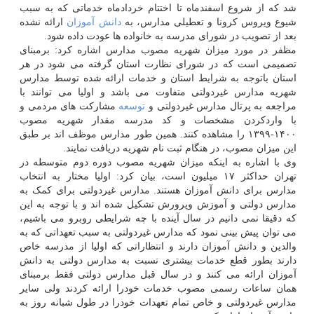
شد که از شروع اسفندماه تا اختتام خردادماه خدماتی که به سبب
شیوع ویروس کرونا و تعطیلی مدارس، به
دانش آموزان
ارائه نشده
بعد از تصویب در شورای مدرسه به خانواده ها عودت داده شود.
مظفر در مورد میزان شهریه مصوب مدارس اشاره کرد: برمبنای
تصمیمی است که در شورای نظارت استان گرفته می شود در هر
استان باتوجه به شرایط استان و خدمات ارائه شده توسط مدارس
شهریه مدارس غیردولتی متفاوت می باشد و اولیا می توانند با
مراجعه به پرتال مدارس غیردولتی و
توسعه
مشارکت های مردمی و
با واردکردن مشخصات و کد مدرسه مقدار شهریه مصوب
۱۴۰۰-۱۳۹۹ را مشاهده کنند. همین طور مدارس موظف اند بر طبق
این میزان مصوب، در هنگام ثبت نام شهریه دریافت نمایند.
وی با اشاره به اینکه میزان شهریه مصوب دوره دوم متوسطه در
تهران حداکثر ۱۷ میلیون است، بیان کرد: اولیا مختار به انتخاب
مدارس برای دانش آموزان هستند. مدارس غیردولتی برای کمک به
مدارس دولتی و آموزش وپرورش تشکیل شده اند و با توجه به این
که دقیقا نمی دانیم در سال آینده با چه شرایطی روبرو می باشیم،
می توان پیش بینی نمود که مدارس غیردولتی به سبب تعهداتی که به
والدین و دانش آموزان دارند و انتظاراتی که اولیا از مدرسه خاص
دارند بطور قطع خدمات بیشتری نسبت به مدارس دولتی به دانش
آموزان ارائه می کنند و در سال قبل مدارس دولتی فقط برمبنای
همان ساعات رسمی مصوب خدمات خودرا ارائه کردند ولی سایر
مدارس غیردولتی و خاص تمام تعهدات خودرا در طول شبانه روز به