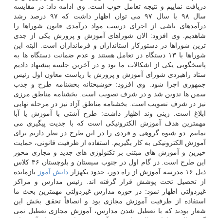
دریافت نماییم و نتیجه تعامل خوب است. وی ادامه داد: در مقایسه
سال ۹۸ با سال ۹۷ می توان اظهار داشت که ۹۷ درصد رشد
درآمدهای ناشی از اجرای درست مواد درآمدی قانون شوراها را
شاهدیم. وی افزود: الان شوراهای آموزش و پرورش یکی از جدی
ترین شوراها در دستورکار استانداران و فرمانداران است. البته این
شوراها با ۱۳ دستگاه در تعامل هستند و عدم ضمانت دستگاه ها به
پاسخگویی یکی از اشکالات ما بود و در آخرین جلسه پیشنهاد دادیم
ستاد راهبردی شورای آموزش و پرورش با ریاست معاون اول رئیس
جمهوری اجرا شود. وی افزود: خوشبختانه بخشنامه طرح و جذب
سمن ها تدوین شد و در شرف تصویب است. بخشنامه مناطق مرزی
نیز در شرف تصویب است. بخشنامه مناطق آزاد نیز در مرحله نهایی
ابلاغ است. زینی وند اظهار داشت: طرح آشتی با آموزش یا آبا
مهمترین هدف آموزش الکترونیکی است که با جدیت پیگیری می
نماییم. دو شیوه گروهی و فردی را در این طرح در نظر داریم برای
آموزش الکترونیکی به کار بگیریم. استفاده از ظرفیت قانونی، حمایت
خیرین و آموزش های مبتنی بر تکنولوژی های جدید و مجازی محور
این طرح است. در گام اول در جنوب سیستان و بلوچستان ۳۶ کلاس
ذیل ۱۶ مدرسه آموزش از راه دور، حدود یکهزار
دانش آموز
بازمانده
از تحصیل تحت پوشش قرار گرفته اند. رئیس مدارس و مراکز
غیردولتی اظهار نمود: در حوزه مدارس غیردولتی مهمترین بحث ما
استفاده از ظرفیت آموزش مجازی بود و انصافاً تحقق بخش این
شعار بودند که با تعطیل شدن مدارس، آموزش مجازی تعطیل نمی