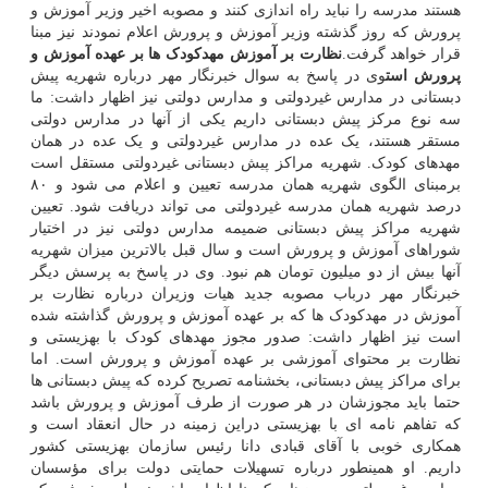
هستند مدرسه را نباید راه اندازی کنند و مصوبه اخیر وزیر آموزش و
پرورش که روز گذشته وزیر آموزش و پرورش اعلام نمودند نیز مبنا
قرار خواهد گرفت.
نظارت بر آموزش مهدکودک ها بر عهده آموزش و
پرورش است
وی در پاسخ به سوال خبرنگار مهر درباره شهریه پیش
دبستانی در مدارس غیردولتی و مدارس دولتی نیز اظهار داشت: ما
سه نوع مرکز پیش دبستانی داریم یکی از آنها در مدارس دولتی
مستقر هستند، یک عده در مدارس غیردولتی و یک عده در همان
مهدهای کودک. شهریه مراکز پیش دبستانی غیردولتی مستقل است
برمبنای الگوی شهریه همان مدرسه تعیین و اعلام می شود و ۸۰
درصد شهریه همان مدرسه غیردولتی می تواند دریافت شود. تعیین
شهریه مراکز پیش دبستانی ضمیمه مدارس دولتی نیز در اختیار
شوراهای آموزش و پرورش است و سال قبل بالاترین میزان شهریه
آنها بیش از دو میلیون تومان هم نبود. وی در پاسخ به پرسش دیگر
خبرنگار مهر درباب مصوبه جدید هیات وزیران درباره نظارت بر
آموزش در مهدکودک ها که بر عهده آموزش و پرورش گذاشته شده
است نیز اظهار داشت: صدور مجوز مهدهای کودک با بهزیستی و
نظارت بر محتوای آموزشی بر عهده آموزش و پرورش است. اما
برای مراکز پیش دبستانی، بخشنامه تصریح کرده که پیش دبستانی ها
حتما باید مجوزشان در هر صورت از طرف آموزش و پرورش باشد
که تفاهم نامه ای با بهزیستی دراین زمینه در حال انعقاد است و
همکاری خوبی با آقای قبادی دانا رئیس سازمان بهزیستی کشور
داریم. او همینطور درباره تسهیلات حمایتی دولت برای مؤسسان