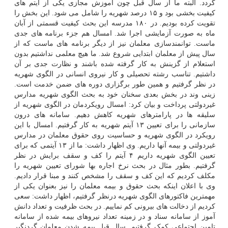
گردد. البته ما از سال قبل چون آموزش مجازی یکی از آیتم های
کیفیت بخشی بود و ۱۵ درصد شهریه را شامل می شود. این بخش را
تقویت کرده بودیم. در ۱۸۰ مدرسه این بحث کیفیت قسمتی از آبان
ماه به صورت آزمایشی اجرا شد. امسال هم جزء برنامه های جدی
ماست. توانمندسازی معلمان نیز از دیگر برنامه های ماست که از
سال پیش از معلمان ابتدایی شروع شد. ما هیچ معلمی نداشتیم بدون
استعلام از گزینش به کار گرفته شده باشند و نظارت جدی بر آن
داشتیم. تناسب رشته تحصیلی و کار نیروی انسانی در الگوی شهریه
در نظر گرفتیم و همین طور برگزاری دوره های ضمن خدمت است.
زینی وند در بخش بعدی سخنان خود به بحث الگوی شهریه مدارس
غیردولتی پرداخت و بیان کرد: امسال رویکردمان در الگوی شهریه از
سلیقه ها در پارامترهای شهریه کاهش دهیم. سامانه های درون
سازمانی را برای تعیین ۱۳ آیتم شهریه به کار گرفتیم. امسال با این
رویکرد در الگوی شهریه و حساسیت روی حقوق معلمان در مدارس
غیردولتی و بیمه آنها داریم. وی اظهار داشت: ما از ۱۳ آیتمی که برای
تعیین الگوی شهریه داریم ۴ آیتم را کف و سقف برایش در نظر
گرفتیم. بطور مثال در بحث نرخ اجاره بها شورای تعیین شهریه را
مکلف کردیم که این کف و سقف را مشخص کنند و مبنا قرار دادیم.
وی با اعلان اینکه بحث حقوق و بیمه معلمان را نیز بعنوان یکی از
مهمترین فاکتورهای الگوی شهریه درنظر گرفتیم، اظهار داشت: سعی
کردیم از دخالت های بیرونی کم نماییم. در بحث ظرفیت و تعداد دانش
آموز از سامانه سناد و در زمینه تعداد نیروهای بیمه شده از سامانه
تامین اجتماعی کمک گرفتیم. سال قبل بیمه شدن معلمان گردنگیر