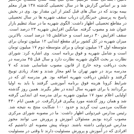
شد و بر اساس گزارش ها در سال تحصیلی گذشته ۱۳۸ هزار معلم
بیمه بودند که در سال های قبل کمتر از این مقدار بود. وی در بخش
پاسخ به پرسش خبرنگاران درباب سقف شهریه ها در سال تحصیلی
در مقاطع تحصیلی اظهار داشت: الگوی شهریه ما در ستاد تنظیم بازار
عنوان شد و مصوب گرفته. میانگین افزایش شهریه ۲۳ درصد است.
سقف افزایش ۳۰ درصد است و حداقلش ۱۵ درصد است. بالاترین
میزان شهریه در کل کشور برای مقطع ابتدایی ۱۲ میلیون تومان برای
متوسطه اول ۱۴ میلیون تومان و برای متوسطه دوم ۱۷ میلیون تومان
است و شامل شهریه و فوق برنامه است. وی اشاره کرد: شورای
نظارت بر بحث الگوی شهریه نظارت دارد و سال قبل ۴۵ مدرسه در
بحث دریافت وجه خارج از قانون مصوب شناسایی شدند که ۷
مدرسه برند در شهر تهران ما لغو مجاز شدند و تعداد زیادی توبیخ
گرفتند و دلیلش دریافت شهریه اضافه بود. هر مدرسه ای که در
شرایط کرونا هزینه فوق برنامه آموزشی گرفتند یا باید به اولیا
برگردانند یا برای شهریه سال آینده در نظر بگیرند. همین روز گذشته
اولیایی اعلام نمود ۱۷ میلیون شهریه برای مدرسه ای ابتدایی گرفته
شد و همان روز گذشته مورد پیگیری قرار|گرفت. در همین ایام ۴۳۰
شکایت مردمی ثبت گردید و حدود ۱۰۰ شکایت منتج به نتیجه شد.
رئیس مدارس غیردولتی اظهار داشت: ما در مصوبه شورای مرکزی
مصوب کرده بودیم مسئولان آموزش و پرورش می توانند مجوز
مدارس غیردولتی داشته باشند. دوماه پیش مصوبه ای داشتیم که
افرادی که در آموزش و پرورش مسئولیت دارند تا وقتی در مسئولیت