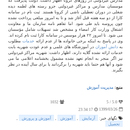
مدارس غیردولتی در روزهای کرونا اظهار داشت: دولت پذیرفت که
موسسان مدارس و مراکز غیردولتی جزو رسته های لطمه دیده
شغلی در دوران تعطیلی ناشی از کرونا هستند. ثبت نام در سامانه
کارا از دو سه هفته قبل آغاز شد و تا به امروز مبلغی پرداخت نشده
چون پروسه باید طی شود. اما تفاهم نامه سازمان ما و معاونت
اشتغال وزارت کار امضاء و مشخص شد تسهیلات شامل مؤسسان
می شود. تا امروز ۲۲ هزار موسس در سامانه کارا ثبت نام کرده اند.
وی در پاسخ به اینکه برخی خانواده ها از عدم ارائه
خدمات
مطلوب
به
دانش آموزان
در آموزشگاه های علمی و عدم عودت شهریه بابت
خدمات ارائه نشده گلایه دارند، اظهار داشت: شهریه مراکز غیردولتی
نیز اگر منجر به انجام تعهد نشده مشمول بخشنامه اعلامی ما می
شود و آنها هم حتما باید شهریه را برگردانند یا برای سال آینده در نظر
بگیرند.
منبع:
مدیریت آموزش
1032
5
/
5.0
1399/03/26
23:34:17
تگهای خبر:
آزمایش
,
آموزش
,
آموزش و پرورش
,
تحصیل