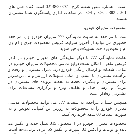
است. شماره تلفن شعبه کرج 02148000781 است که داخلی های
301 ، 302 ، 303 و 304 در ساعات اداری پاسخگوی شما مشتریان
هستند.
محصولات مدیران خودرو :
شما با مراجعه به سایت نمایندگی 777 مدیران خودرو و یا مراجعه
حضوری می توانید از آخرین شرایط فروش محصولات چری و ام وی
ام و نحوه پرداخت تسهیلات باخبر شوید.
تفاوت نمایندگی 777 با دیگر نمایندگی های مدیران خودرو در کادر
فروش ماهر ، امکان تست درایو تمامی محصولات مدیران خودرو در
تمامی شعبات و ارسال رایگان خودرو درب منزل مشتریان و رفت و
برگشت مشتریان با اسنپ و امکان تسهیلات ارزانتر و بی دردسرتر
برای مشتریان و پیگیری لحظه به لحظه پرونده های مشتریان در
لیزینگ و ارسال هدایا و تخفیف ویژه و برگزاری مسابقات برای
مشتریان وفادار است.
همچنین شما با مراجعه به شعبات 777 می توانید محصولات قدیمی
مدیران خودرو را به محصولات به روزتر این کمپانی تعویض و به
صورت اقساط 60 ماهه خریداری کنید.
محصولات مدیران خودرو در 4 محصول 315 نسل جدید و ایکس 22
دنده و اتومات و ایکس 33 اسپرت و ایکس 55 برای برند
mvm
است