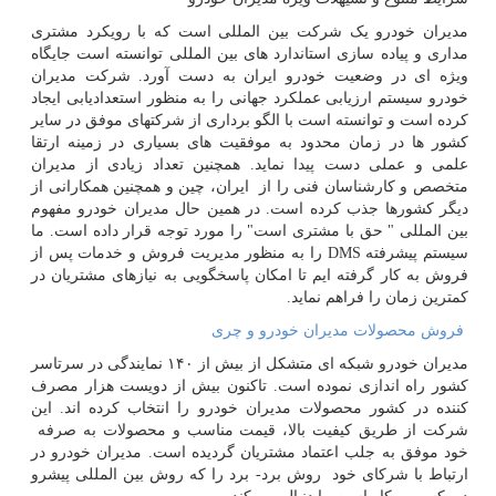
مدیران خودرو یک شرکت بین المللی است که با رویکرد مشتری
مداری و پیاده سازی استاندارد های بین المللی توانسته است جایگاه
ویژه ای در وضعیت خودرو ایران به دست آورد. شرکت مدیران
خودرو سیستم ارزیابی عملکرد جهانی را به منظور استعدادیابی ایجاد
کرده است و توانسته است با الگو برداری از شرکتهای موفق در سایر
کشور ها در زمان محدود به موفقیت های بسیاری در زمینه ارتقا
علمی و عملی دست پیدا نماید. همچنین تعداد زیادی از مدیران
متخصص و کارشناسان فنی را از ایران، چین و همچنین همکارانی از
دیگر کشورها جذب کرده است. در همین حال مدیران خودرو مفهوم
بین المللی " حق با مشتری است" را مورد توجه قرار داده است. ما
سیستم پیشرفته
DMS
را به منظور مدیریت فروش و خدمات پس از
فروش به کار گرفته ایم تا امکان پاسخگویی به نیازهای مشتریان در
کمترین زمان را فراهم نماید.
فروش محصولات مدیران خودرو و چری
مدیران خودرو شبکه ای متشکل از بیش از ۱۴۰ نمایندگی در سرتاسر
کشور راه اندازی نموده است. تاکنون بیش از دویست هزار مصرف
کننده در کشور محصولات مدیران خودرو را انتخاب کرده اند. این
شرکت از طریق کیفیت بالا، قیمت مناسب و محصولات به صرفه
خود موفق به جلب اعتماد مشتریان گردیده است. مدیران خودرو در
ارتباط با شرکای خود روش برد- برد را که روش بین المللی پیشرو