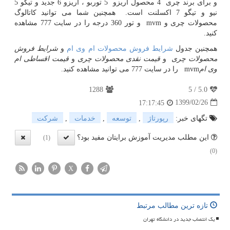
و برای برند چری 4 محصول آریزو 5 توربو ، آریزو 6 جدید و تیگو 5
نیو و تیگو 7 اکسلنت است. همچنین شما می توانید کاتالوگ
محصولات چری و
mvm
و تور 360 درجه را در سایت 777 مشاهده
کنید.
همچنین جدول
شرایط فروش محصولات ام وی ام
و
شرایط فروش
محصولات چری
و
قیمت نقدی محصولات چری
و
قیمت اقساطی ام
وی ام
mvm
را در سایت 777 می توانید مشاهده کنید
.
1288
5
/
5.0
1399/02/26
17:17:45
تگهای خبر:
رپورتاژ
,
توسعه
,
خدمات
,
شركت
این مطلب مدیریت آموزش برایتان مفید بود؟
(1)
(0)
X
تازه ترین مطالب مرتبط
یک انتصاب جدید در دانشگاه تهران