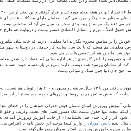
 معلمان ذکر نشده است و این یعنی مطالبه گری در زمینه مشکلات صنفی مع
استان سمنا
ان سمنان به خبرنگار مهر، می گوید: معلمان دارای مشکلات عدیده ای هس
هم می دهند یک مرتبه از رتبه بندی سخن به میان می آید اما مشخص نیست اص
یش حقوق اصلاً با تورم و مسائل اقتصادی همسو نیست و درنهایت هم طرح خ
ودش را در مناطق محروم بگذراند اما معلمانی داریم که خانه شان شاهرو
وض معلمانی هم هستند که با یک سال سابقه کار خدمتی در روستا به شهر من
هتر شد اما هنوز هم این تبعیض ها دیده می شود.
نه و خودرویم را با هر کارمندی در هر اداره دولتی که اعتقاد دارد شغل معل
کند: از معلمان بپرسید همه دوست دارند سریع تر بازنشسته شوند، هستند مع
الهه عرب عامری دیگر معلم مقطع راهنمایی بابیان اینکه حقوق دریافتی من با ۱۳ سال سابقه دو میلیون و ۲۰۰
گوید: هر کارمند دولتی در هر اداره ای با ۱۳ سال سابقه که شش سالش هم در روستا و شهرهای حومه بوده بیشتر از این
ستانی آموزش وپرورش استان سمنان فیش حقوقی خودشان را در فضای مجاز
یان اینکه مبحث تنها حقوق نیست بلکه دستورالعمل های عجیب وغریب و خلق ال
د، ابراز کرد: چندی قبل بخشنامه ای از جانب آموزش وپرورش آمد که به 
ی سال آینده
دانش آموزان
را واریز کنند! هرچند این بخش نامه با اعتراض های
د شرایط در مدیریت آموزش وپرورش استان سمنان چقدر طنزگونه است.