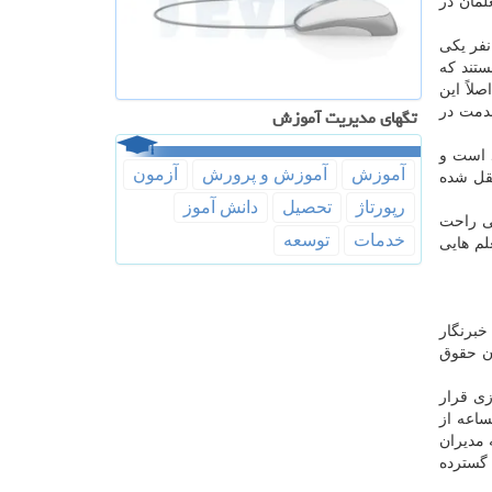
لمان در
ن بیشتر از هشت هزار و ۴۰۰ معلم دارد اما فقط ۵۲ نفر از آنها در هفته معلم مورد تقدیر قرار گرفتند و این یعنی از هر ۴۰۰ نفر یکی
تند که
لاً این
تگهای مدیریت آموزش
دمت در
د است و
آموزش
آموزش و پرورش
آزمون
تقل شده
رپورتاژ
تحصیل
دانش آموز
می راحت
خدمات
توسعه
لم هایی
 هزار تومان هم نیست، به خبرنگار
 میزان حقوق
ی قرار
ساعه از
مدیران
 گسترده