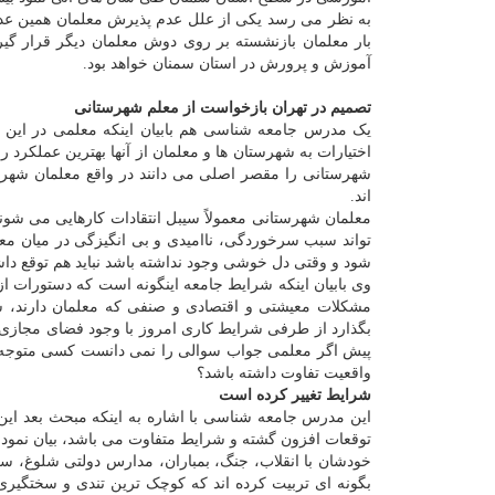
به نظر می رسد یکی از علل عدم پذیرش معلمان همین عد
بار معلمان بازنشسته بر روی دوش معلمان دیگر قرار گی
آموزش و پرورش در استان سمنان خواهد بود.
تصمیم در تهران بازخواست از معلم شهرستانی
یک مدرس جامعه شناسی هم بابیان اینکه معلمی در این 
اختیارات به شهرستان ها و معلمان از آنها بهترین عملکرد ر
شهرستانی را مقصر اصلی می دانند در واقع معلمان شهرست
اند.
معلمان شهرستانی معمولاً سیبل انتقادات کارهایی می شوند
تواند سبب سرخوردگی، ناامیدی و بی انگیزگی در میان معل
شود و وقتی دل خوشی وجود نداشته باشد نباید هم توقع داشت
وی بابیان اینکه شرایط جامعه اینگونه است که دستورات از با
مشکلات معیشتی و اقتصادی و صنفی که معلمان دارند، شر
بگذارد از طرفی شرایط کاری امروز با وجود فضای مجازی
پیش اگر معلمی جواب سوالی را نمی دانست کسی متوجه 
واقعیت تفاوت داشته باشد؟
شرایط تغییر کرده است
این مدرس جامعه شناسی با اشاره به اینکه مبحث بعد این
توقعات افزون گشته و شرایط متفاوت می باشد، بیان نمود: 
خودشان با انقلاب، جنگ، بمباران، مدارس دولتی شلوغ، سر
بگونه ای تربیت کرده اند که کوچک ترین تندی و سختگیری ر