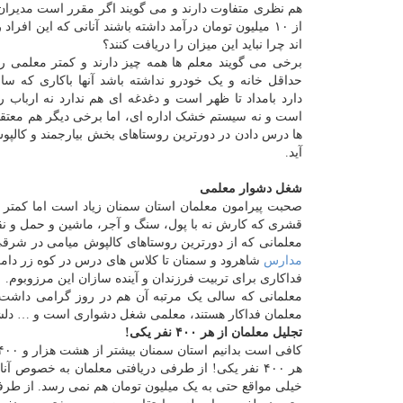
هم نظری متفاوت دارند و می گویند اگر مقرر است مدیران 
از ۱۰ میلیون تومان درآمد داشته باشند آنانی که این افراد
اند چرا نباید این میزان را دریافت کنند؟
برخی می گویند معلم ها همه چیز دارند و کمتر معلمی را
حداقل خانه و یک خودرو نداشته باشد آنها باکاری که
دارد بامداد تا ظهر است و دغدغه ای هم ندارد نه ارباب 
است و نه سیستم خشک اداره ای، اما برخی دیگر هم معتقد
ها درس دادن در دورترین روستاهای بخش بیارجمند و کالپو
آید.
شغل دشوار معلمی
صحبت پیرامون معلمان استان سمنان زیاد است اما کمتر پ
قشری که کارش نه با پول، سنگ و آجر، ماشین و حمل و نقل،
معلمانی که از دورترین روستاهای کالپوش میامی در شرقی 
مدارس
شاهرود و سمنان تا کلاس های درس در کوه زر دام
فداکاری برای تربیت فرزندان و آینده سازان این مرزوبوم.
معلمانی که سالی یک مرتبه آن هم در روز گرامی داشت مق
معلمان فداکار هستند، معلمی شغل دشواری است و … دلشا
تجلیل معلمان از هر ۴۰۰ نفر یکی!
هر ۴۰۰ نفر یکی! از طرفی دریافتی معلمان به خصوص 
خیلی مواقع حتی به یک میلیون تومان هم نمی رسد. از طر