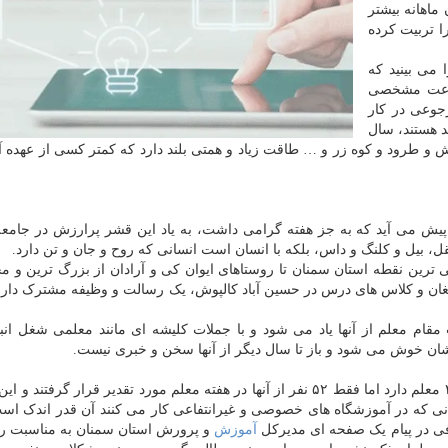
ماهانه بیشتر
 را تربیت کرده
 می بینید که
 ساعت مشخصی
رجوعی در کار
 هستند، سال
ش و طرود و کوه زر و … طاقت زیاد و همتی بلند دارد که کمتر کسی از عهده 
یش می آید که به جز هفته گرامی داشت، به یاد این قشر پرارزش در جامعه
 بیل و کلنگ و داس، بلکه با انسان است انسانی که روح و جان و تن دارد.
ترین نقطه استان سمنان تا روستاهای ایوان کی و آرادان از بزرگ ترین و م
غان و کلاس های درس در حسین آباد کالپوش، یک رسالت و وظیفه مشترک دارن
ام معلم از آنها یاد می شود و با جملات کلیشه ای مانند معلمی شغل انب
ن خوش می شود و باز تا سال دیگر از آنها سخن و خبری نیست.
کافی است بدانیم استان سمنان بیشتر از هشت هزار و ۴۰۰ معلم دارد اما فقط ۵۲ نفر از آنها در هفته معلم مورد تقدیر قرار گرف
آنانی که در آموزشگاه های خصوصی و غیرانتفاعی کار می کنند آن قدر اندک اس
فی در پیام یک صفحه ای مدیرکل
آموزش
و پرورش استان سمنان به مناسبت رو