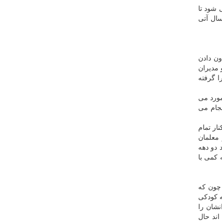
شود تا
سال آتی
ن دادن
 مدیران
ا گرفته
مورد می
نجام می
ار تمام
 معلمان
 دو دهه
کمی با
 چون که
ه کودکی
نشان را
اند حال