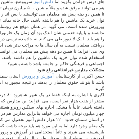
های درس خواندن بگویند اما
دانش آموز
سرووضع، ماشین و خ
هم می توانند موفق شده و مثلاً ماشین ۵۰۰ میلیون تومان تومانی داشته باشند.
تا همین دو دهه پیش هم معلمان می توانستند با پس انداز 
توان خرید یک ماشین را هم داشته باشد، حال خانه بماند ع
وپرورش شده است، می گوید: در همان موقع هم روستاهای د
نداشتند و یا پایه خدمتی شان اندک بود آن زمان یک خارتورا
را هم باید با یک لاندیور طی می کنند نه جاده دسترسی د
دریافتی معلمان نسبت به آن سال ها به مراتب بدتر شده ا
وی می افزاید: تا همین دو دهه پیش هم معلمان می توانستن
استخدام شده توان خرید یک ماشین را هم داشته باشد، ح
اجتماعی و فرهنگی حاکم بر جامعه باشد داشته باشیم؟
مشکلات مدارس غیرانتفاعی رفع شود
حسن اکبری از کارشناسان
آموزش و پرورش
استان سمنان
باشد تا بتوانند حقوق معلمان را بدهند در نتیجه مجبور ب
گیرند.
بیشتر از هفت هزار نفر است، می افزاید: این مدارس که مع
چهار میلیون تومان اجاره می خواهد بنابراین مدارس هم در 
بازنشسته می شوند و ثانیاً استخدامی در آموزش و پ
آموزشی در سطح استان سمنان طی سال های آتی نمود بیش