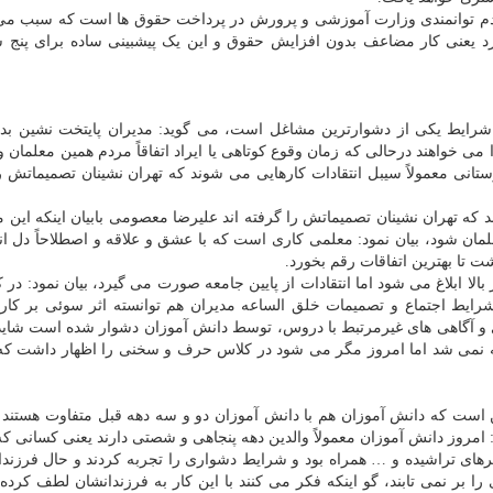
م توانمندی وزارت آموزشی و پرورش در پرداخت حقوق ها است که سبب می 
رد یعنی کار مضاعف بدون افزایش حقوق و این یک پیشبینی ساده برای پنج 
شرایط یکی از دشوارترین مشاغل است، می گوید: مدیران پایتخت نشین بدو
ا می خواهند درحالی که زمان وقوع کوتاهی یا ایراد اتفاقاً مردم همین معلمان و
انی معمولاً سیبل انتقادات کارهایی می شوند که تهران نشینان تصمیماتش ر
 که تهران نشینان تصمیماتش را گرفته اند علیرضا معصومی بابیان اینکه این 
مان شود، بیان نمود: معلمی کاری است که با عشق و علاقه و اصطلاحاً دل ا
 تا بهترین اتفاقات رقم بخورد.
لا ابلاغ می شود اما انتقادات از پایین جامعه صورت می گیرد، بیان نمود: در کن
ایط اجتماع و تصمیمات خلق الساعه مدیران هم توانسته اثر سوئی بر کار
 و آگاهی های غیرمرتبط با دروس، توسط دانش آموزان دشوار شده است شاید
نمی شد اما امروز مگر می شود در کلاس حرف و سخنی را اظهار داشت که 
 است که دانش آموزان هم با دانش آموزان دو و سه دهه قبل متفاوت هستند
امروز دانش آموزان معمولاً والدین دهه پنجاهی و شصتی دارند یعنی کسانی ک
های تراشیده و … همراه بود و شرایط دشواری را تجربه کردند و حال فرزندا
ا بر نمی تابند، گو اینکه فکر می کنند با این کار به فرزندانشان لطف کرده 