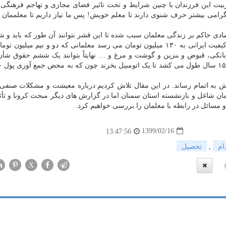
ربیت این فرزندان با چنین شرایط و تحت تاثیر فضای مجازی و تهاجم فرهنگی
رامی بیشتر حرف شنوی دارند تا معلم خویش! پس ما نیاز داریم تا معلممان ب
دی حاکم بر زندگی معلمان سبب شده تا این قشر نتوانند آن طور که باید و شا
گونه که لایقش هستند، زندگی کنند. وقتی یک خودروی بی کیفیت ایرانی به ۱۳۰ میلیون تومان می رسد معلمانی که دو و نیم م
 بانکی، قبوض و بنزین و گوشت و مرغ و … نهایتاً بتوانند یک ششم حقوق شأ
انداز کنند که آن هم در خیلی از ماه ها نمی گردد، بیشتر از ۱۵ سال طول می کشد تا یک اتومبیل بخرند چون که به محض جمع آوری
 به اتمام رساند. در این مقال تلاش کردیم درباره معیشت و مشکلات صنفی
لمان شاغل و بازنشسته استان سمنان اما در گزارش های دیگر مبحث کرونا و تأث
مسائل در رابطه با معلمان را بررسی خواهیم کرد.
1399/02/16
13:47:56
ام
,
تحصیل
X