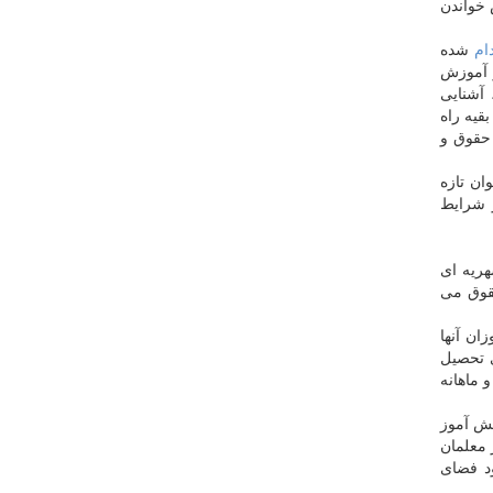
 خواندن
ام
شده
ر آموزش
 آشنایی
قیه راه
 حقوق و
ان تازه
ز شرایط
هریه ای
حقوق می
ش آموزان آنها
ی تحصیل
ر شاهرود حداقل ۱۰۰ میلیون پول پیش و ماهانه
وز تحصیل می کنند که هشت هزار و ۴۰۰ معلم به آنها درس می دهند یعنی به ازای هر ۱۴.۵ دانش آموز
ان سمنان تا سال ۱۴۰۴ تعداد فراوانی از معلمان
د فضای