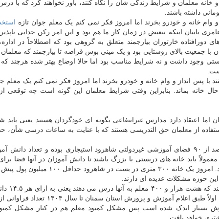
انه معلمان و شرایط زندگی شان را نگاه کنند، باور نخواهند کرد که با درس
و وام خانه و خودرو بخرند اما امروز فکر نمی کنم یک معلم جوان تازه
استخد
امری بابیان اینکه تبعیض در زمان کار ما هم بود و این امر رکن جدایی ناپذی
ورافتاده خارتوران بیارجمند متعلق به گروهی بود که اصطلاحاً در اداره،
ن با جمعیت بالای روستایی بود و یک مینی بوس قراضه تا بیارجمند که معلمان ب
رستی وجود داشت و نه شرایط مناسب بود اما حالا اوضاع بهتر شده هرچند که
ست.
د با پس انداز و وام خانه و خودرو بخرند اما امروز فکر نمی کنم یک معلم جو
ال خانه بماند. بنابراین وقتی شرایط معلمان این گونه است چه توقعی ا
 اما اعتقاد دارد مدارس غیرانتفاعی بگونه ای خودگردان هستند یعنی باید ش
ه استفاده از معلمان حق التدریسی هستند که با عنایت به ساعات درسی شأن، 
اکبری با اشاره به اینکه فقط در یک شهر شاهرود ۸۰ درصد از ۹۰ فضای آموزشی غیردولتی شاهرود استیجاری بوده و تعداد دان
مولاً باید خانه های دربستی یا بزرگ باشند تا دانش آموزان در آنها فضا برا
داشته باشند، غالباً با مشکل اجاره بهای سنگین روبرو هستند. امروز یک خانه ۳۰۰ متری در بست د
این حوزه مشکلات عدیده ای دارند.
در استان سمنان حدود ۱۲۰ هزار دانش آم
یک معلم وجود دارد اما به این مورد هم باید توجه داشت که اولاً طبق اعلام آموزش و پرورش است
رورش بسیار اندک شده است پس مشکل کمبود معلم هم در کنار مشکل کمبو
تری خواهد یافت.