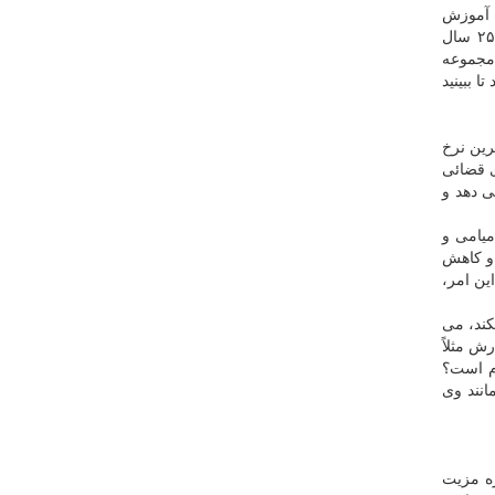
 آموزش
وپرورش استان سمنان فیش حقوقی خودشان را در فضای مجازی قرار دهند تا همه ببینند چقدر دریافت می کنند، معلمان ۲۰ سال و ۲۵ سال
 مجموعه
 ببینید
رین نرخ
ی قضائی
ی دهد و
میامی و
 و کاهش
ین امر،
کند، می
ا پدرش مثلاً
 لازم است؟
انند وی
ره مزیت