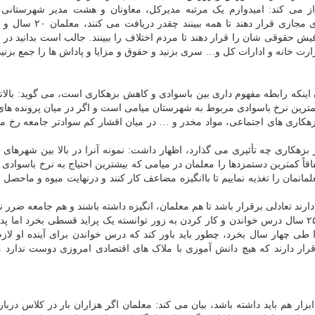
از می کند: امیدوارم یک مرتبه مدیرکل، معاونان و هشت مدیر شهرستانی
ش حقوقی شان را قرار دهند تا مردم اختلاف را ببینند. جالب است بدانید در
خانه و ادارات کل و… سری بزنید و حقوق و مزایا و پاداش ها را جمع بزنید تا
 اینکه رابطه مفهوم داری بین باسوادی و کاهش بزهکاری است، می گوید: بالات
ترین نرخ باسوادی مربوط به شهرستان میامی است و اگر در میان پرونده ها
 بزهکاری های اجتماعی، مواد مخدر و … در میان اقشار کم سوادتر جامعه رخ م
در بزهکاری چه تأثیری می گذارد، اظهار داشت: نمونه آنرا در بالا بین شهرهای 
اقاً کمترین دستمزدها را معلمان در میامی که بیشترین احتیاج به نرخ باسوادی
انمان را تغذیه نماییم تا باانگیزه مضاعف کار کنند و درنهایت میوه و ماحصل ا
 دارند تعادلی برقرار باشد تا هم معلمان، انگیزه داشته باشند و هم جامعه ضرر ن
گوید: وقتی دانش آموزی نگاه می کند که معلمش پس از ۲۵ سال درس خواندن و کار کردن به زور توانسته یک پراید قسطی بخرد ام
 یک اتومبیل ۵۰۰ میلیون تومانی را طی چهار سال بخرد، چطور باید باور کند که درس خواندن برای آینده او
ار دارند که هیچ دانش آموزی با ملاک های اقتصادی امروزی دوست ندارد م
بزار هم باید داشته باشد، بیان می کند: معلمان اگر هزاران بار در کلاس دربا