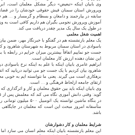
وی بابیان اینکه «تبعیض» دیگر مشکل معلمان است، ابر
سابقه در بیارجمند و دامغان و بسطام و گرمسار و … هم فی
آموزش وپرورش نجومی بگیران هم داریم کافی است به وزارت 
در طول یک سال یک مدیر چقدر دریافت می کند.
اهمیت شغل معلمی
یک معلم بازنشسته هم در گفتگو با خبرنگار مهر، ضمن بیان
باسوادی در استان سمنان مربوط به شهرستان شاهرود و کم
جست جو نماییم اتفاقاً بیشترین میزان جرایم در رابطه با
این نشان دهنده ارزش کار معلمان است.
ابراهیم عامری بابیان اینکه با علم به اینکه نرخ باسوادی 
شاهرود بیان کردیم با یک جست جو می توانید دریابید که اتف
بزهکاری است می گیرند. یعنی ما نتوانسته ایم به خوبی معلم
ارتقای جامعه ازلحاظ فرهنگی و … است.
وی بابیان اینکه باید بین حقوق معلمان و کار و اثرگذاری که
در بنگاه ماشین توانسته
متأسفانه امروز مبحث این است که معلمان در جایگاهی قر
باشد.
شرایط معلمان و کار دشوارشان
این معلم بازنشسته بابیان اینکه معلم انسان می سازد اما ا