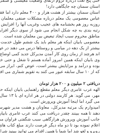
حتی پنج لغت درباره لزوم ارتقای وضعیت معیشتی و صنفی
استان سمنان چه جایگاهی دارد!
عباس معصومی یک معلم درباره مشکلات صنفی معلمان است
روزبه روز هم بخشنامه های عجیب وغریب آنها را افزایش 
رتبه بندی به چه شکل انجام می شود از سوی دیگر افزا
مناطق محروم سبب ایجاد تبعیض بین معلمان شده است.
معصومی بابیان اینکه هر معلم باید یک ششم طول خدمت خ
بیشتر از یک دهه در میامی و روستاها درس می دهند در ع
اند هرچند از زمان روی کار آمدن مدیرکل جدید کمی اوضاع ب
وی بابیان اینکه همین امروز آماده هستم تا شغل و حتی خا
بوده و درآمد و مزایایش بیشتر است، عوض کنم، ابراز می 
که از ۱۰ سال سابقه عبور می کنند به تقویم شماری می افتند! هیچ جای دنیا چنین سبک و سیاقی نیست.
دریافتی ۲ میلیون و ۲۰۰ هزار تومان
مهر، می 
می گیرد اما اینجا آموزش وپرورش است.
امیدوارم یک مرتبه مدیرکل، معاونان و هشت مدیر شهر
دهند تا همه ببینند چقدر دریافت می کنند عرب عامری باب
جانب آموزش وپرورش هرازگاهی سبب شگفتی فراوان می شو
اعلام نموده بود تا دو ماه دیگر فرصت دارند مبلغ کتاب ها
روبرو و لغو شد اما شما با همین اقدام می توانید ببینی