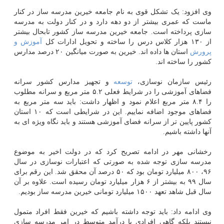
وی افزود: یک تشکل قوی به نام جامعه خیرین مدرسه ساز در کنار
ماست که عمری بیشتر از دو دهه دارد و در کنار دولت به مدرسه
سازی پرداخته است. جامعه خیرین مدرسه ساز کشور تابحال بیشتر
از ۱۳۰ هزار کلاس درس را ساخته و تحویل ادارات کل
آموزش و
پرورش
استان ها داده اند. خیرین به صورت میانگین ۲۰ درصد مدارس
کشور را ساخته اند.
رئیس سازمان نوسازی،
توسعه
و تجهیز مدارس کشور سرانه
فضاهای آموزشی را در شرایط فعلی ۵.۲ متر مربع و سرانه مطلوب
را ۸.۴ متر مربع اعلام نمود و اظهار داشت: باید سه متر مربع به
فضاهای موجود اضافه نماییم. این در شرایطی است که ۱۰ استان
کشور پایین تر از سرانه فضای آموزشی هستند و باید نگاه ویژه ای به
آنها داشته باشیم.
رخشانی مهر در ادامه تصریح کرد که در دولت اخیر به موضوع
مدرسه سازی توجه شده به صورتی که اعتبارات نوسازی در سال
۹۶، ۸۰۰ میلیارد تومان بود که ۵۰ درصد آن محقق شد. این رقم برای
سال ۹۹ به بیشتر از ۶ هزار میلیارد تومان رسیده است. علاوه بر آن
سال قبل شاهد تعهد ۱۵۰۰ میلیارد تومانی خیرین مدرسه ساز بودیم.
وی ادامه داد: باید توجه داشته باشیم که خیرین فقط افراد متمول
نیستند بلکه گاهی افرادی با درآمد متوسط در امر مدرسه سازی