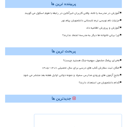
پربیننده ترین ها
آموزش در مدرسه یا خانه، وقتی کاربران خبرآنلاین در رابطه با هوم اسکول می گویند
جزئیات نام نویسی ترم تابستانی دانشجویان پیام نور
آموزش و پرورش اطلاعیه داد
چرا برخی خانواده ها دیگر به مدرسه اعتماد ندارند؟
پربحث ترین ها
ماجرای پیامک مشمول سهمیه جنگ هستید چیست؟
امکان ثبت سفارش کتاب های درسی برای سال تحصیلی ۱۴۰۶–۱۴۰۵
نتایج آزمون های ورودی مدارس سمپاد و نمونه دولتی اوایل هفته بعد منتشر می شود
کدام دانشجویان من استعداد دارند؟
جدیدترین ها