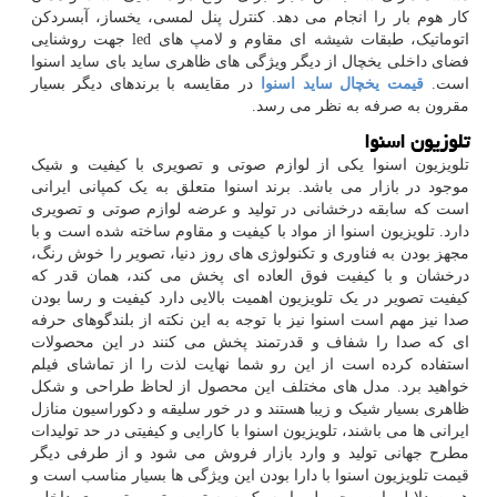
کار هوم بار را انجام می دهد. کنترل پنل لمسی، یخساز، آبسردکن
اتوماتیک، طبقات شیشه ای مقاوم و لامپ های
led
جهت روشنایی
فضای داخلی یخچال از دیگر ویژگی های ظاهری ساید بای ساید اسنوا
است.
قیمت یخچال ساید اسنوا
در مقایسه با برندهای دیگر بسیار
مقرون به صرفه به نظر می رسد.
تلوزیون اسنوا
تلویزیون اسنوا یکی از لوازم صوتی و تصویری با کیفیت و شیک
موجود در بازار می باشد. برند اسنوا متعلق به یک کمپانی ایرانی
است که سابقه درخشانی در تولید و عرضه لوازم صوتی و تصویری
دارد. تلویزیون اسنوا از مواد با کیفیت و مقاوم ساخته شده است و با
مجهز بودن به فناوری و تکنولوژی های روز دنیا، تصویر را خوش رنگ،
درخشان و با کیفیت فوق العاده ای پخش می کند، همان قدر که
کیفیت تصویر در یک تلویزیون اهمیت بالایی دارد کیفیت و رسا بودن
صدا نیز مهم است اسنوا نیز با توجه به این نکته از بلندگوهای حرفه
ای که صدا را شفاف و قدرتمند پخش می کنند در این محصولات
استفاده کرده است از این رو شما نهایت لذت را از تماشای فیلم
خواهید برد. مدل های مختلف این محصول از لحاظ طراحی و شکل
ظاهری بسیار شیک و زیبا هستند و در خور سلیقه و دکوراسیون منازل
ایرانی ها می باشند، تلویزیون اسنوا با کارایی و کیفیتی در حد تولیدات
مطرح جهانی تولید و وارد بازار فروش می شود و از طرفی دیگر
قیمت تلویزیون اسنوا با دارا بودن این ویژگی ها بسیار مناسب است و