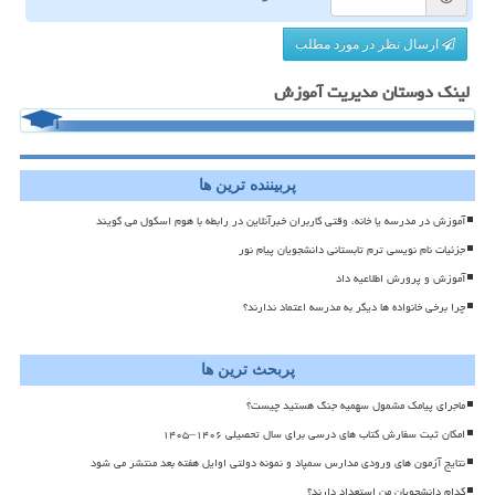
ارسال نظر در مورد مطلب
لینک دوستان مدیریت آموزش
پربیننده ترین ها
آموزش در مدرسه یا خانه، وقتی کاربران خبرآنلاین در رابطه با هوم اسکول می گویند
جزئیات نام نویسی ترم تابستانی دانشجویان پیام نور
آموزش و پرورش اطلاعیه داد
چرا برخی خانواده ها دیگر به مدرسه اعتماد ندارند؟
پربحث ترین ها
ماجرای پیامک مشمول سهمیه جنگ هستید چیست؟
امکان ثبت سفارش کتاب های درسی برای سال تحصیلی ۱۴۰۶–۱۴۰۵
نتایج آزمون های ورودی مدارس سمپاد و نمونه دولتی اوایل هفته بعد منتشر می شود
کدام دانشجویان من استعداد دارند؟