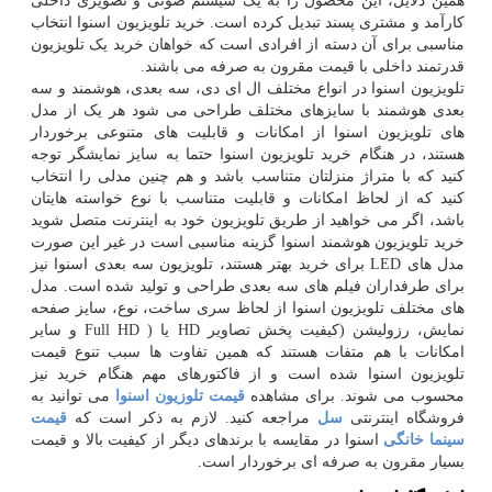
همین دلایل، این محصول را به یک سیستم صوتی و تصویری داخلی
کارآمد و مشتری پسند تبدیل کرده است. خرید تلویزیون اسنوا انتخاب
مناسبی برای آن دسته از افرادی است که خواهان خرید یک تلویزیون
قدرتمند داخلی با قیمت مقرون به صرفه می باشند.
تلویزیون اسنوا در انواع مختلف ال ای دی، سه بعدی، هوشمند و سه
بعدی هوشمند با سایزهای مختلف طراحی می شود هر یک از مدل
های تلویزیون اسنوا از امکانات و قابلیت های متنوعی برخوردار
هستند، در هنگام خرید تلویزیون اسنوا حتما به سایز نمایشگر توجه
کنید که با متراژ منزلتان متناسب باشد و هم چنین مدلی را انتخاب
کنید که از لحاظ امکانات و قابلیت متناسب با نوع خواسته هایتان
باشد، اگر می خواهید از طریق تلویزیون خود به اینترنت متصل شوید
خرید تلویزیون هوشمند اسنوا گزینه مناسبی است در غیر این صورت
مدل های
LED
برای خرید بهتر هستند، تلویزیون سه بعدی اسنوا نیز
برای طرفداران فیلم های سه بعدی طراحی و تولید شده است. مدل
های مختلف تلویزیون اسنوا از لحاظ سری ساخت، نوع، سایز صفحه
نمایش، رزولیشن (کیفیت پخش تصاویر
HD
یا
Full HD )
و سایر
امکانات با هم متفات هستند که همین تفاوت ها سبب تنوع قیمت
تلویزیون اسنوا شده است و از فاکتورهای مهم هنگام خرید نیز
محسوب می شوند. برای مشاهده
قیمت تلوزیون اسنوا
می توانید به
فروشگاه اینترنتی
سل
مراجعه کنید. لازم به ذکر است که
قیمت
سینما خانگی
اسنوا در مقایسه با برندهای دیگر از کیفیت بالا و قیمت
بسیار مقرون به صرفه ای برخوردار است.