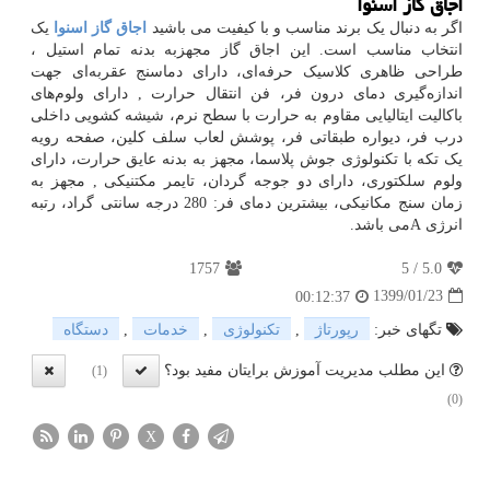
اجاق گاز اسنوا
اگر به دنبال یک برند مناسب و با کیفیت می باشید
اجاق گاز اسنوا
یک
انتخاب مناسب است. این اجاق گاز مجهزبه بدنه تمام استیل ،
طراحی ظاهری کلاسیک حرفه‌ای، دارای دماسنج عقربه‌ای جهت
اندازه‌گیری دمای درون فر، فن انتقال حرارت , دارای ولوم‌های
باکالیت ایتالیایی مقاوم به حرارت با سطح نرم، شیشه کشویی داخلی
درب فر، دیواره طبقاتی فر، پوشش لعاب سلف کلین، صفحه رویه
یک تکه با تکنولوژی جوش پلاسما، مجهز به بدنه عایق حرارت، دارای
ولوم سلکتوری، دارای دو جوجه گردان، تایمر مکتنیکی , مجهز به
زمان سنج مکانیکی، بیشترین دمای فر: 280 درجه سانتی گراد، رتبه
انرژی
A
می باشد.
1757
5
/
5.0
1399/01/23
00:12:37
تگهای خبر:
رپورتاژ
,
تكنولوژی
,
خدمات
,
دستگاه
این مطلب مدیریت آموزش برایتان مفید بود؟
(1)
(0)
X