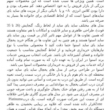
است. همین ویژگی ها سبب شده است که این محصولات سهم
بزرگی از بازار فروش را به خود اختصاص دهند. کم مصرف بودن و
دارا بودن کلاس انرژی
+A
و یا
A
یکی دیگر از مزیت های ساید بای
سایدهای اسنوا است که از لحاظ اقتصادی برای خانواده ها بسیار به
صرفه می باشد.
مدل های مختلف ساید بای ساید از لحاظ رنگ، گنجایش (26 تا 35
فوت)، طراحی ظاهری و سایر قابلیت و امکانات با هم متفاوت هستند
که همین تفاوت ها از عوامل مهم تاثیر گذار بر قیمت روز ساید بای
ساید اسنوا هستند و هم چنین به این تفاوت ها در هنگام خرید یخچال
ساید بای ساید اسنوا حتما دقت کنید تا محصولی متناسب با نوع
نیازهایتان خریداری فرمایید و از لحاظ گنجایش متناسب با جمعیت
خانواده و فضای آشپزخانه تان باشد. شرکت انتخاب سرویس خدمات
برند اسنوا در ایران را به عهده دارد که به صورت تمام وقت آماده
ارائه خدمات پس از فروش به خریداران محصولات اسنوا می باشد.
اسنوا در طراحی برخی از مدل های یخچال ساید بای ساید خود،
محفظه ای به نام هوم بار و یا بار خانگی در درب سمت راست تعبیه
کرده است. از طریق این درب به سرعت و آسانی می توانید بدون باز
کردن درب اصلی یخچال به موادغذایی پر مصرف دسترسی پیدا کنید
لذا از به هدر رفتن هوای خنک یخچال جلوگیری و باعث صرفه جویی
در مصرف انرژی می شود. در مدل های سری گالری طراحی خلاقانه
ای از سمت این شرکت صورت گرفته است، یک درب
Platinume
Zone
قرار داده شده است که علاوه بر زیبایی بخشیدن به ظاهر
دستگاه دارای سه بخش مجزا برای انواع مواد غذایی است و همان