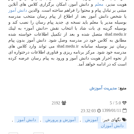
هویت مدیر،
معلم
و دانش آموز، امكان برگزاری كلاس های آنلاین
مبتنی بر تبادل پیام و محتوا را فراهم ساخته است. والدین
دانش آموز
یا شخص دانش آموز بعد از اطلاع از پیام رسان منتخب مدرسه
بوسیله مدیر یا معلم باید نسخه ی جدید پیام رسان را نصب كند و
بوسیله گزینه ی بات شاد با انتخاب نقش «دانش آموز» به لینك
shad.medu.ir متصل شده و بعد از تكمیل اطلاعات خواسته شده
مطابق به كلاس خود در مدرسه وصل شود. دانش آموز بدون پیام
رسان نیز بوسیله سامانه shad.medu.ir می تواند وارد كلاس های
مدرسه خود شود. مركز برنامه ریزی و فناوری اطلاعات درختواره ای
از نحوه احراز هویت دانش آموز و ورود به پیام رسان عرضه كرده
است كه در ادامه خواهد آمد.
منبع:
مدیریت آموزش
2192
5
/
5.0
1399/01/11
23:32:03
تگهای خبر:
آموزش
,
آموزش و پرورش
,
دانش آموز
,
دانش آموزان