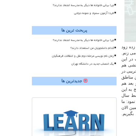
چرا برخی خانواده ها دیگر به مدرسه اعتماد ندارند؟
فردا آزمون سمپاد و نمونه دولتی
پربحث ترین ها
چرا برخی خانواده ها دیگر به مدرسه اعتماد ندارند؟
زده زود
کدام دانشجویان من استعداد دارند؟
می زنم.
زمان نام نویسی مرحله دوم نقل و انتقالات فرهنگیان
در این
یک انتصاب جدید در دانشگاه تهران
خشی هم
ریبی در
ن مناطق
جدیدترین ها
 بعد هم
 به این
سط سال
مود: ما
ین الان
بگیریم.