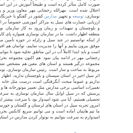
صورت كامل متأثر كرده است و طبیعتاً آموزش در این استان
اختلال شده است. مهرالله رخشانی مهر معاون وزیر و 
نوسازی،
توسعه
و تجهیز
مدارس
كشور در گفتگو با خبرنگار
ارزیابی خسارت های سیل به مراكز آموزشی خصوصاً در ا
و بلوچستان و تمهیدات و زمان ورود به كار سازمان نو
منطقه اظهار داشت: ما در سازمان نوسازی همواره پای كا
از اینكه توانستیم در چند سیل و زلزله در حوزه تأمین 
موفق بیرون بیاییم و آنها را مدیریت نماییم، توانمان هم
است و باید ابتدا كاملاً آب در این مناطق تخلیه شود تا بتو
رخشانی مهر در ادامه بیان نمود: هم اكنون مجموعه بحرا
مجموعه درگیر هستند و استان های معین هم مشخص شده
مربوط به ساخت و ساز است. رئیس سازمان نوسازی، توسعه
اثر سیل اخیر در استان سیستان و بلوچستان ندارید، اظهار
نداریم و عموماً مبحث آبگرفتگی است درست مثل خانه های
تعمیرات اساسی برخی مدارس مثل تعمیر موتورخانه ها و دی
پرسش كه در سیل اوایل سال سازمان نوسازی به سرعت ع
تحصیلی هستیم، آیا می شود امیدوار بود با سرعت بیشتر ای
امروز تجربه سیل در استان های لرستان و گلستان و خوزستان
ما تیم هایمان آماده است و می توانیم سریع كانكس بخریم 
امیدوارم به سرعت بتوانیم به نونوار كردن مدارس در استان