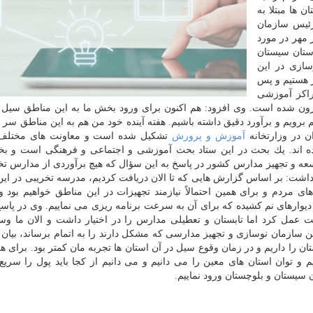
 ها مبتلا به
رئیس سازمان
 مهر در مورد
ستان سیستان
سازی در این
ر هستیم و پس
مراكز آموزشی
 افزون شده است. وی افزود: هم اكنون برای ورود بخش ما به این مناطق سیل 
انیم برویم و برآورد دقیق داشته باشیم. هفته آینده خود من هم به این مناطق سر 
ن در وزارتخانه
آموزش و پرورش
تشكیل شده است و معاونت های مختلف 
 اند. یك بحث در این ستاد بحث آموزشی و اجتماعی و فرهنگی است و ب
 و تجهیز مدارس كشور در پاسخ به این سؤال كه هیچ برآوردی از مدارس تخ
 داشت: بر اساس گزارش هایی كه تا الان دریافت كردیم، مدرسه تخریبی در ای
 مردم و برای همین احتمالاً نیازمند تجهیزات در این مناطق خواهیم بود و
وارهای نم كشیده كه برای آن به سرعت برنامه ریزی می نماییم. وی در پاسخ
مل كرد اما تابستان و تعطیلی مدارس را در اختیار داشت و الان ما و
ن سازمان نوسازی و تجهیز مدارسی كه مشكل دارند را به اتمام برساند، بیان ن
 را داریم و در زمان وقوع سیل در آن استان ها تجربه مان كمتر بود. برای هم
و توان استان های معین را می دانیم و می دانیم از كجا باید پول را سریع 
 سیستان و بلوچستان ورود نماییم.