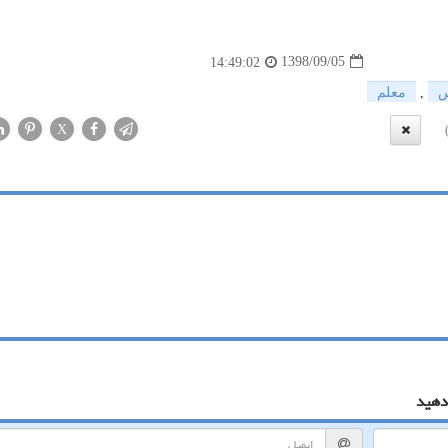
1398/09/05
14:49:02
س
,
معلم
X
دهید