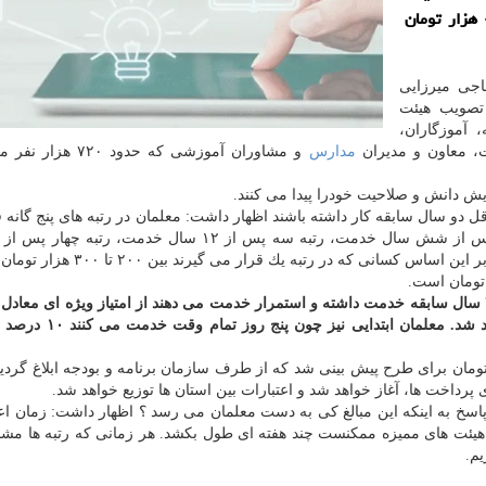
دریافتی خواهد داشت. متوسط دریافتی هم حدود 420 هزار تومان
جی میرزایی
 تصویب هیئت
 آموزگاران،
ت، معاون و مدیران
مدارس
و مشاوران آموزشی كه حدود ۲۰
یش دانش و صلاحیت خودرا پیدا می كنند.
قل دو سال سابقه كار داشته باشند اظهار داشت: معلمان در رتبه های پنج گانه 
خدمت و رتبه پنح پس از ۲۴ سال خدمت را در برمی گیرد. بر این اساس كسانی كه در ر
حاجی میرزایی افزود: آن دسته از معلمانی كه بیشتر از ۲۴ سال سابقه خدمت داشته و استمرار خدمت می دهند از امتیاز ویژه ای 
سه تا پنج درصدی میانگین مبلغ رتبه بندی برخوردار خواهند شد. مع
به اینكه در قانون بودجه ۱۳۹۸، ۲۰۰۰ میلیارد تومان برای طرح پیش بینی شد كه از طرف سازمان برنامه و بودجه ابلاغ
 پرداخت ها، آغاز خواهد شد و اعتبارات بین استان ها توزیع خواهد شد.
اسخ به اینكه این مبالغ كی به دست معلمان می رسد ؟ اظهار داشت: زمان اع
یین رتبه معلمان در هیئت های ممیزه ممكنست چند هفته ای طول بكشد. هر زمانی كه رتبه ها
یم.