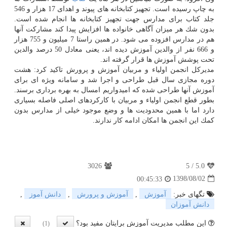
به چاپ رسیده است. تجهیز كتابخانه های پیوند و اهدای 17 هزار و 546
جلد كتاب برای مدارس جهت تجهیز كتابخانه ها انجام شده است.
بدون شك هر میزان آگاهی خانواده ها افزایش پیدا كند مشاركت آنها
هم در مدارس افزوده می شود. در همین راستا 7 میلیون و 755 هزار
و 666 نفر از والدین آموزش دیده اند، یعنی معادل 50 درصد والدین
تحت پوشش آموزش ها قرار گرفته اند.
مدیركل انجمن اولیاء و مربیان آموزش و پرورش تاكید كرد: هشت
دوره مجازی سال قبل طراحی و اجرا شد و سامانه ویژه ای برای
آموزش آنها طراحی شده كه امیدواریم امسال به بهره برداری برسند.
بطور قطع انجمن اولیاء و مربیان با كاركردهای اصلی فاصله بسیاری
دارد اما با همین محدودیت ها و وضع موجود خیلی از مدارس بدون
كمك این انجمن ها امكان ادامه كار ندارند.
3026
5
/
5.0
1398/08/02
00:45:33
تگهای خبر:
آموزش
,
آموزش و پرورش
,
دانش آموز
,
دانش آموزان
این مطلب مدیریت آموزش برایتان مفید بود؟
(1)