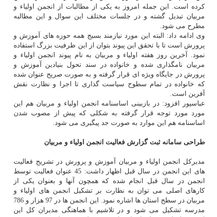
كرده است. این جمله امروز به یكی از مطالبات از انجمن اولیاء و
مربیان تبدیل گشته و در جلسات مختلف این سوال و این مطالبه
مطرح می شود.
وی ادامه داد: البته این مورد نیازمند بسیج همه حوزه های آموزش و
پرورش است تا با تحقق این پیوند بتوان از این ظرفیت بزرگ استفاده
نمود. آخرین روز هفته اولیاء و مربیان به نام پیوند انجمن اولیاء و
مربیان نامگذاری شده و خانواده در سند تحول بنیادین آموزش و
پرورش در جایگاه ویژه ای قرار گرفته و به صورت صریح عنوان شده
كه خانواده در تمام سطوح سیاست گذاری تا اجرا و نظارت نقش
آفرین است.
عباسپور افزود: در بازبینی اساسنامه انجمن اولیاء و مربیان هم این
مورد مورد توجه قرار گرفته به شكلی كه پیش از مصوب شدن
اساسنامه هم این موارد به صورت جد پیگیری می شود.
طراحی سامانه ثبت گزارش فعالیت انجمن اولیاء و مربیان
مدیركل انجمن اولیاء و مربیان آموزش و پرورش در تشریح فعالیت
های این انجمن در سال قبل اظهار داشت: 45 عنوان فعالیت توسط
انجمن در سال قبل انجام شده كه همچون آنها و بعنوان یكی از
كارهای اصلی می توان به نظارت بر تشكیل انجمن های اولیاء و
مربیان در سطح استان ها اشاره نمود. این انجمن ها در 97 هزار و 786
مدرسه تشكیل می شود و در تلاشیم با هماهنگی مدیران كل این