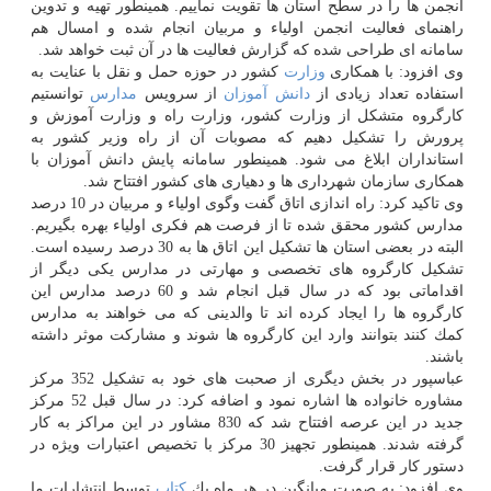
انجمن ها را در سطح استان ها تقویت نماییم. همینطور تهیه و تدوین
راهنمای فعالیت انجمن اولیاء و مربیان انجام شده و امسال هم
سامانه ای طراحی شده كه گزارش فعالیت ها در آن ثبت خواهد شد.
وی افزود: با همكاری
وزارت
كشور در حوزه حمل و نقل با عنایت به
استفاده تعداد زیادی از
دانش آموزان
از سرویس
مدارس
توانستیم
كارگروه متشكل از وزارت كشور، وزارت راه و وزارت آموزش و
پرورش را تشكیل دهیم كه مصوبات آن از راه وزیر كشور به
استانداران ابلاغ می شود. همینطور سامانه پایش دانش آموزان با
همكاری سازمان شهرداری ها و دهیاری های كشور افتتاح شد.
وی تاكید كرد: راه اندازی اتاق گفت وگوی اولیاء و مربیان در 10 درصد
مدارس كشور محقق شده تا از فرصت هم فكری اولیاء بهره بگیریم.
البته در بعضی استان ها تشكیل این اتاق ها به 30 درصد رسیده است.
تشكیل كارگروه های تخصصی و مهارتی در مدارس یكی دیگر از
اقداماتی بود كه در سال قبل انجام شد و 60 درصد مدارس این
كارگروه ها را ایجاد كرده اند تا والدینی كه می خواهند به مدارس
كمك كنند بتوانند وارد این كارگروه ها شوند و مشاركت موثر داشته
باشند.
عباسپور در بخش دیگری از صحبت های خود به تشكیل 352 مركز
مشاوره خانواده ها اشاره نمود و اضافه كرد: در سال قبل 52 مركز
جدید در این عرصه افتتاح شد كه 830 مشاور در این مراكز به كار
گرفته شدند. همینطور تجهیز 30 مركز با تخصیص اعتبارات ویژه در
دستور كار قرار گرفت.
وی افزود: به صورت میانگین در هر ماه یك
كتاب
توسط انتشارات ما