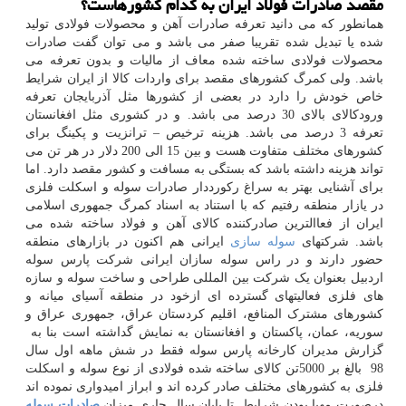
مقصد صادرات فولاد ایران به کدام کشورهاست؟
همانطور که می دانید تعرفه صادرات آهن و محصولات فولادی تولید
شده یا تبدیل شده تقریبا صفر می باشد و می توان گفت صادرات
محصولات فولادی ساخته شده معاف از مالیات و بدون تعرفه می
باشد. ولی کمرگ کشورهای مقصد برای واردات کالا از ایران شرایط
خاص خودش را دارد در بعضی از کشورها مثل آذربایجان تعرفه
ورودکالای بالای 30 درصد می باشد. و در کشوری مثل افغانستان
تعرفه 3 درصد می باشد. هزینه ترخیص – ترانزیت و پکینگ برای
کشورهای مختلف متفاوت هست و بین 15 الی 200 دلار در هر تن می
تواند هزینه داشته باشد که بستگی به مسافت و کشور مقصد دارد. اما
برای آشنایی بهتر به سراغ رکورددار صادرات سوله و اسکلت فلزی
در یازار منطقه رفتیم که با استناد به اسناد کمرگ جمهوری اسلامی
ایران از فعاالترین صادرکننده کالای آهن و فولاد ساخته شده می
باشد. شرکتهای
سوله سازی
ایرانی هم اکنون در بازارهای منطقه
حضور دارند و در راس سوله سازان ایرانی شرکت پارس سوله
اردبیل بعنوان یک شرکت بین المللی طراحی و ساخت سوله و سازه
های فلزی فعالیتهای گسترده ای ازخود در منطقه آسیای میانه و
کشورهای مشترک المنافع، اقلیم کردستان عراق، جمهوری عراق و
سوریه، عمان، پاکستان و افغانستان به نمایش گداشته است بنا به
گزارش مدیران کارخانه پارس سوله فقط در شش ماهه اول سال
98 بالغ بر 5000تن کالای ساخته شده فولادی از نوع سوله و اسکلت
فلزی به کشورهای مختلف صادر کرده اند و ابراز امیدواری نموده اند
درصورت مهیا بودن شرایط تا پایان سال جاری میزان
صادرات سوله