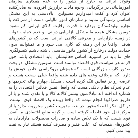
وفولاد ایرانی به خارج از کشور را به عدم همکاری سازمان
امورمالیاتی در برگرداندن وجوه مایات برارزش افزوده به صادرکننده
عنوان کرد و کفت امیدواریم مسیولین بالادستی به این مشکل
اساسی رسیدگی نمایند و سازمان امور مالیاتی دست از شراکت با
تجارو تولیدکنندگان بردارد تا قدرت رقابت کالای ایرانی کم نشود.
دومین مشکل عمده ما مشکل بازاریابی دولتی و عدم حمایت دولت
در زمینه بازاریابی و معرفی کالاهی ایرانی است که در کشورهای
هدف واقعا در این زمینه کم کاری می شود و ما نمیتوانیم بدون
حمایت دولت درخارج از کشور مانور مناسبی داشته باشیم کنسولگری
های ما باید در کشورها اساس فعالیتشان باید اقتصادی باشد چون
لازمه هر سیاست قوی اقتصاد توانمند است. سومین مشکل در بحث
صدور کارت بازرگانی است که همچنان بروکراسی خاص خودش را
دارد که برخلاف وعده های داده شده واقعا خیلی سخت هست و
عرصه رو بر فعالین تنگ کرده است . مشکل چهارم بهانه تحریمها و
عدم تحرک نطام بانکی هست که واقعا نفس فعالین اقتصادی را به
شماره انداخته اند تبادلاتمون بیشتر کالابه کالا و یا نقدی شده و یا از
طریق صرافیها انجام میشه که واقعا زیبنده یک اقتصاد قوی نیست.
در کل تفکر اقتصادمحور در بدنه مدیریت کشور محوریت ندارد یا از
مرکز ثقل خود فاصله گرفته است و گرنه منابع اقتصادی ما آنقدر
قوی هست که با یک تلاش ساده و صادرات محصولات مازادمان به
کشورهای همسایه که اغلب فقیر و مصرف کننده هستند نیاز به نفت
پیدا نمی کنیم.