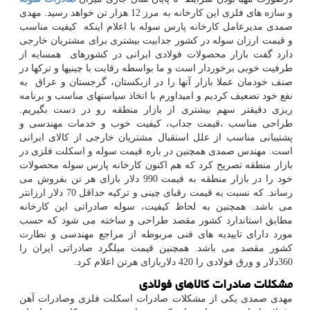
و سازه های فلزی این کارخانه به مرز 12 هزار تن خواهد رسید. مهدی
صمدی مدیرعامل کارخانه پارس سوله با اعلام اینکه کیفیت مناسب
و قیمت ارزان سوله در کشور جدابیت بیشتری برای مشتریان خارجی
دارد گفت بازار محصولات فولادی ایرانی در کشورهای همسایه از
طرفیت خوبی برخوردار است و ما بواسطه رقابت با چینیها و ترکها در
صنف خودمان عملا بازار آنها را در ازبکستان، گرجستان و عراق به
نفع خود تضعیف کردیم و امیداورم با اتخاذ سیاستهای مناسب و برنامه
ریزی دقیقتر سهم بیشتری از بازار منطقه رو در دست بگیریم.
طراحی مناسب ،قیمت جداب، کیفیت خوب و خدمات مهندسی و
پشتیبانی مناسب از علل استقبال مشتریان خارجی از کالای ایرانی
است. مهندس صمدی همچنین در باره قیمت سوله و اسکلت فلزی در
بازار منطقه تصریح کرد که هم اکنون کارخانه پارس سوله محصولات
خود را در بازار منطقه به قیمت 990 دلار بازای هر تن بفروش می
رساند. که نسبت به قیمت رقبای چینی و ترکیه حداقل 70 دلار ارزانتر
می باشد. همچنین به لحاظ کیفیت، سوله صادراتی این کارخانه
مطابق استاندارد کشور مقصد طراحی و ساخته می شود که حسب
مورد دارای تاییدیه های فنی مربوطه از مراجع مهندسی و نطارت
کشور مقصد می باشد. همچنین قیمت میلگرد صادراتی ایران را
360دلار و ورق فولادی را 420 دلاربازای هرتن اعلام کرد.
مشکلات صادرات کالاهای فولادی
مهدی صمدی
یکی از مشکلات صادرات اسکلت فلزی وصادرات آهن