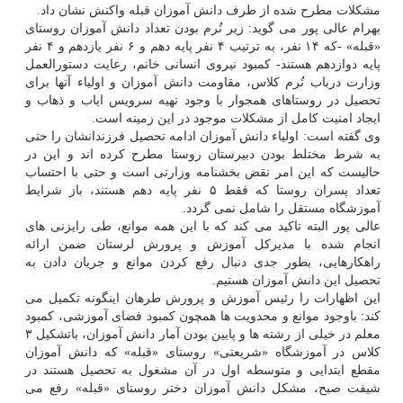
مشكلات مطرح شده از طرف دانش آموزان قبله واكنش نشان داد.
بهرام عالی پور می گوید: زیر نُرم بودن تعداد دانش آموزان روستای
«قبله» -كه ۱۴ نفر، به ترتیب ۴ نفر پایه دهم و ۶ نفر یازدهم و ۴ نفر
پایه دوازدهم هستند- كمبود نیروی انسانی خانم، رعایت دستورالعمل
وزارت درباب نُرم كلاس، مقاومت دانش آموزان و اولیاء آنها برای
تحصیل در روستاهای همجوار با وجود تهیه سرویس ایاب و ذهاب و
ایجاد امنیت كامل از مشكلات موجود در این زمینه است.
وی گفته است: اولیاء دانش آموزان ادامه تحصیل فرزندانشان را حتی
به شرط مختلط بودن دبیرستان روستا مطرح كرده اند و این در
حالیست كه این امر نقض بخشنامه وزارتی است و حتی با احتساب
تعداد پسران روستا كه فقط ۵ نفر پایه دهم هستند، باز شرایط
آموزشگاه مستقل را شامل نمی گردد.
عالی پور البته تاكید می كند كه با این همه موانع، طی رایزنی های
انجام شده با مدیركل آموزش و پرورش لرستان ضمن ارائه
راهكارهایی، بطور جدی دنبال رفع كردن موانع و جریان دادن به
تحصیل این دانش آموزان هستیم.
این اظهارات را رئیس آموزش و پرورش طرهان اینگونه تكمیل می
كند: باوجود موانع و محدویت ها همچون كمبود فضای آموزشی، كمبود
معلم در خیلی از رشته ها و پایین بودن آمار دانش آموزان، باتشكیل ۳
كلاس در آموزشگاه «شریعتی» روستای «قبله» كه دانش آموزان
مقطع ابتدایی و متوسطه اول در آن مشغول به تحصیل هستند در
شیفت صبح، مشكل دانش آموزان دختر روستای «قبله» رفع می