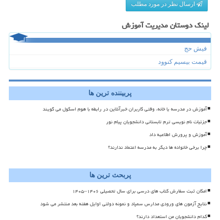
ارسال نظر در مورد مطلب
لینک دوستان مدیریت آموزش
فیش حج
قیمت بیسیم کنوود
پربیننده ترین ها
آموزش در مدرسه یا خانه، وقتی کاربران خبرآنلاین در رابطه با هوم اسکول می گویند
جزئیات نام نویسی ترم تابستانی دانشجویان پیام نور
آموزش و پرورش اطلاعیه داد
چرا برخی خانواده ها دیگر به مدرسه اعتماد ندارند؟
پربحث ترین ها
امکان ثبت سفارش کتاب های درسی برای سال تحصیلی ۱۴۰۶–۱۴۰۵
نتایج آزمون های ورودی مدارس سمپاد و نمونه دولتی اوایل هفته بعد منتشر می شود
کدام دانشجویان من استعداد دارند؟