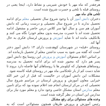
هرچقدر كه ماه مهر با خودش شیرینی و نشاط دارد، اینجا یعنی در
روستای قبله با تلخی و حسرت شروع شده است.
تلخی های ماه مهر
دختران
دانش آموز
آن با وجود شروع سال تحصیلی
معلم
برای ادامه
تحصیل ندارند تا در شروع سال تحصیلی و درست زمانی كه دانش
آموزان هم سن و سال آنها سر كلاس درس حاضر و مشغول ادامه
تحصیل شده اند با حسرت مدرسه بدون معلم خودرا نگاه می كنند و
بلاتكلیف مانده اند تا شاید
آموزش
و پرورش لرستان فكری به حال
آنها كند.
روستای «قبله» در شهرستان كوهدشت دارای ۱۴ دانش آموز دختر
است كه گفته می شود به سبب نداشتن معلم از تحصیل بازمانده اند.
بر اساس اعلام مسئولان
آموزش و پرورش
این روستا پنج دانش آموز
پسر هم دارد كه مجبور شده اند برای ادامه تحصیل به مدرسه
روستاهای همجوار كه كیلومتر ها با روستاهای آنها فاصله دارد بروند تا
شاید دست كم از بار تلخكامی ماه مهر در روستای قبله كاسته شود.
مشكلات این دانش آموزان در حالیست كه قبل از این خیر الله
خیرایی معاون آموزش و پرورش لرستان در مراسم شروع سال
تحصیلی كه در مركز لرستان انجام شد اعلام نموده بود كه برای تامین
معلم
مدارس
استان مشكل خاصی وجود ندارد و معلم مورد نیاز برای
مدارس این استان در نظر گرفته شده است.
وعده های مسئولان برای رفع مشكل
رئیس آموزش و پرورش طرهان همچون مسئولانی است كه به