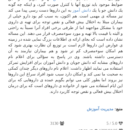
ضوابط موجود باید توزیع آنها با كنترل صورت گیرد، و اینكه چه گونه
یك دانش جو یا یك
دانش آموز
به این داروها دست رسی پیدا می كند
نیز مسأله ی مهمی است. هم اكنون، به سبب كم بود دارو خیلی از
بیماران مبتلا به اختلال بیش فعالی و نقص توجه برای تهیه ی داروی
خود با مشكل مواجهند اما از طرفی برخی افراد آنرا نسبتاً به راحتی
و البته با قیمت بالا تهیه و مورد سوءمصرف قرار می دهند. این مساله
نشان داده است كه بجای ارائه ی اطلاعات بزرگ نمایی شده در زمینه
ی عوارض این داروها لازم است بر توزیع آن نظارت بهتری شود كه
هم امكان سوءمصرف كم تر شود و هم بیماران نیازمند به آن
دسترسی داشته باشند. وی در پاسخ به سؤالی برای اعلام نام
داروهای مشابه كه دانش جویان و دانش آموزان برای افزایش تمركز
استفاده می نمایند اظهار داشت: اعلام نام داروهای دیگر چندان كمكی
به صحبت ما نمی كند و امكان دارد سبب شود افراد سراغ این داروها
نیز بروند اما بطور كلی می توانم بگویم عمده ی داروهایی كه برای
این ایام استفاده می شود از خانواده ی داروهای است كه برای درمان
اختلال بیش فعالی و نقص توجه كاربرد دارند.
منبع:
مدیریت آموزش
3130
5
/
5.0