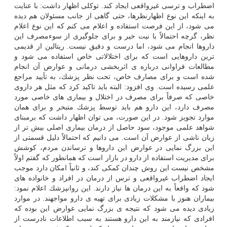
اضطراب و ترسی غیرواقعی ایجاد كند. توكلی اظهار داشت: با عنایت
به اینكه این نوع اظهارنظرها، حتی گاهی از جانب مسئولان هم دیده
می شود، از این فرصت استفاده و اعلام می كنم كه این نوع اعلام
نظر، گرچه احتمالاً با نیت خیر و برای جلوگیری از سوءمصرف این
داروها انجام می شود، اما درست و دقیق نیست. ریتالین از قدیمی
ترین داروهایی است كه برای اختلالاتی خاص استفاده می شود و
مطالعات فراوانی درباره ی اثربخشی درمانی و عوارض آن انجام
شده است و برای مصارف خاص، تحت نظر پزشك، به تأیید مراجع
علمی رسیده است. وی افزود: البته باید تاكید كرد كه مثل هر داروی
خاصی كه صرفاً برای مصرف در اختلال و بیماری های خاصی مورد
مصرف دارد، این دارو هم باید توسط پزشك متبحر و برای همان
موارد تجویز شود. در این صورت، می توان اظهار داشت كه برمبنای
شواهد علمی موجود، سود حاصل از درمان بیماری اصلی بیش تر از
زیان ناشی از عوارض آن است. می دانیم كه احتمالاً دلیل قسمتی از
این بزرگ نمایی در عوارض این داروها و ترساندن مردم، كوشش
برای مدیریت استفاده از دارو در بازار است كه همانطور كه گفتم اولاً
مشخص نیست این روش چندان كمكی كند، و ثانیاً امكان دارد موجب
ایجاد اضطراب غیرواقعی و ترس از درمان در افراد و خانواده های
شود كه واقعاً به این درمان ها نیاز دارند. این روانپزشك اعلام نمود:
بیماران هنوز با مشكلات زیادی برای تهیه ی دارو مواجهند. در موارد
زیادی دیده می شود كه نتیجه ی بزرگ نمایی عوارض این بوده كه
افرادی كه نیازمند به این دارو هستند به سبب اطلاعات نادرست از