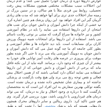
عوارض داروها دوره ی درمان خودرا تكمیل نمی كنند؛ و عدم درمان
این اختلالات سبب مشكلات مختلفی همچون مشكلات پیش رفت
تحصیلی، روابط بین فردی مثلاً با هم سالان، و در سنین بزرگ تر
زمینه ساز اختلالات جدی تری برای آنها خواهد شد كه مدت های زیادی
گریبان گیر این افراد خواهد بود. این روان پزشك هم چنین اشاره كرد:
ب
خشی از اینكه چرا دانش آموزان و دانش جویان برای شب های
امتحان از این داروها استفاده می نمایند را باید در نظام آموزشی
كشور و نیز خانواده ها سراغ گرفت كه مبتنی بر نوعی رقابت ناسالم
می باشد. استفاده از این داروها برای امتحانات شبیه دوپینگ ورزش
كاران برای مسابقات است. باید دید خانواده ها و نظام آموزشی و
بطور كلی جامعه ای ما چه گونه عمل می كند كه دانش آموزان و
دانش جویان به دوپینگ آموزشی پناه می برند تا حتی اگر شده بطور
موقت برای پیروزی در عرصه های رقابت آمیز توانایی های خودرا به
بیشتر از آن چیزی كه وجود دارد، برسانند. البته نباید از این نكته غافل
ماند كه برخی از دانش آموزان و دانش جویانی كه از این داروها
استفاده می نمایند امكان دارد كسانی باشند كه از همین اختلال بیش
فعالی و نقص توجه رنج می برند ولی هیچ وقت بازگشت ی پزشكی
نداشته اند و بیماری شان تشخیص داده نشده و درمان نشده است.
بگفته توكلی بهترین سفارش به این افراد این است كه به متخصصان
بازگشت كنند تا درباره ی وجود اختلال و نیاز به درمان، كه می تواند
درمان های غیردارویی یا دارویی باشد، مورد بررسی قرار گیرند. وی
هم چنین تاكید كرد: داروی ریتالین و سایر داروهای محرك همچون
داروهایی هستند كه باید پزشك
متخصص
آنها را تجویز كند و طبق