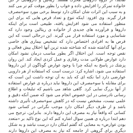
خانواده تمركز را افزایش داده و خواب را بطور موقت كم تر می كنند
و به سبب این اثرات شان امكان دارد توسط برخی مورد سوءمصرف
قرار گیرند. وی افزود: اینكه تنوع و تعداد قرص هایی كه برای این
منظور استفاده می شود افزایش یافته، طبیعی است برای اینكه
داروها و فرآورده های جدیدی از خانواده ی ریتالین وجود دارد كه
شناسایی و مورد استفاده قرار می گیرند. این درحالی است كه این
قرص ها به افرادی اختصاص دارد كه تشخیص بیماری های خاصی
برای آنها گذاشته شده كه شناخته شده ترین آنها اختلال بیش فعالی و
نقص توجه است. این اختلال اگر بطور مناسب درمان نشود امكان
دارد عوارض طولانی مدت رفتاری و عمل كردی ایجاد كند. این روان
پزشك در پاسخ به اینكه چرا با وجود عوارض گوناگون از این داروها
استفاده می شود، اشاره كرد: درست است كه استفاده از هر دارویی
عوارضی دارد اما نكته ای كه باید به آن توجه داشت این است كه
برای مقابله با سوءمصرف این داروها نباید درباره ی عوارض استفاده
از آنها بزرگ نمایی كرد. گاهی شاهد می باشیم كه تبلیغات و اطلاع
رسانی نادرستی در این خصوص انجام می شود كه ضمن آنكه دقیق و
علمی نیست، مشخص نیست كه در كاهش سوءمصرف تأثیری داشته
باشد و از طرف دیگر امكان دارد موجب نگرانی در كسانی شود
كسانی كه واقعاً نیاز به مصرف این داروها دارند. بنابراین، ترجیح می
دهم ابتدا درباره ی همین سوال اشاره كنم كه این نوع تاكید بر «متعدد
بودن عوارض» به معنایی كه گفتم امكان دارد درست نباشد و به شكل
دیگری برای گروهی از جامعه كه نیاز به مصرف این داروها دارند