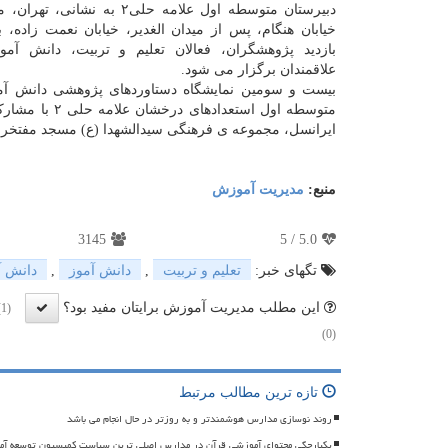
دبیرستان متوسطه اول علامه حلی۲ به نشا
خیابان هنگام، پس از میدان الغدیر، خیابان نعمت زاده،
بازدید پژوهشگران، فعالان تعلیم و تربیت، دانش آم
علاقمندان برگزار می شود.
بیست و سومین نمایشگاه دستاوردهای پژوهشی دانش آم
متوسطه اول استعدادهای در
ایرانسل، مجموعه ی فرهنگی سیدالشهدا (ع) مسجد مفتخر، و شهرداری منطقه ۴
منبع:
مدیریت آموزش
3145
5
/
5.0
تگهای خبر:
تعلیم و تربیت
,
دانش آموز
,
دانش آ
این مطلب مدیریت آموزش برایتان مفید بود؟
(1)
(0)
تازه ترین مطالب مرتبط
روند نوسازی مدارس هوشمندتر و به روزتر در حال انجام می باشد
یکپارچگی محتوای آموزشی قرآن در مدارس اصلی ترین سیاست کمیسیون توسعه آ