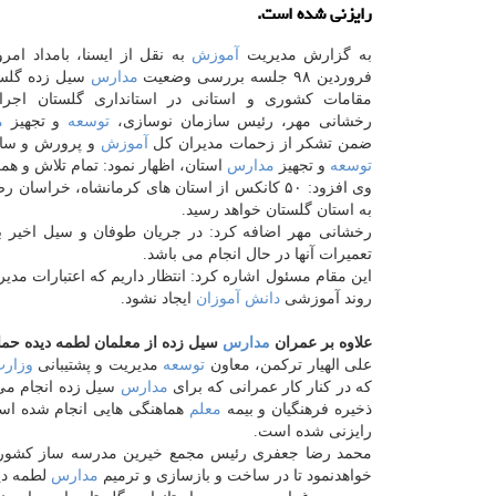
رایزنی شده است.
به گزارش مدیریت
آموزش
فروردین ۹۸ جلسه بررسی وضعیت
مدارس
سیل زده گلست
مقامات كشوری و استانی در استانداری گلستان اجرا 
رخشانی مهر، رئیس سازمان نوسازی،
توسعه
و تجهیز
م
ضمن تشكر از زحمات مدیران كل
آموزش
و پرورش و ساز
توسعه
و تجهیز
مدارس
استان، اظهار نمود: تمام تلاش و ه
وی افزود: ۵۰ كانكس از استان های كرمانشاه، خ
به استان گلستان خواهد رسید.
رخشانی مهر اضافه كرد: در جریان طوفان و سیل اخیر ب
تعمیرات آنها در حال انجام می باشد.
این مقام مسئول اشاره كرد: انتظار داریم كه اعتبارات مدی
روند آموزشی
دانش آموزان
ایجاد نشود.
علاوه بر عمران
مدارس
سیل زده از معلمان لطمه دیده حم
علی الهیار تركمن، معاون
توسعه
مدیریت و پشتیبانی
وزار
كه در كنار كار عمرانی كه برای
مدارس
سیل زده انجام می ش
ذخیره فرهنگیان و بیمه
معلم
هماهنگی هایی انجام شده است
رایزنی شده است.
محمد رضا جعفری رئیس مجمع خیرین مدرسه ساز كشور ب
خواهدنمود تا در ساخت و بازسازی و ترمیم
مدارس
لطمه دید