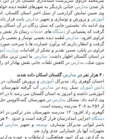
میرمحمد غراوی سرپرست استانداری گلستان باز در این
باز شدن
مدارس
حیاتی باردیگر به شهرهای لطمه دیده خواهد 
وی ضمن نمایش گزارشی از سیل اخیر استان گلستان، اشار
آموزش
و پرورش و نوسازی و تجهیز
مدارس
بابت قرار داد
وی ادامه داد: نخستین جایی كه سیل زدگان در آن اسكان پی
گرفت كه پشتیبانی از
دستگاه
های
خدمات
رسان باز نقش بها
غراوی افزود:
مدارس
لطمه دیده بعضی نوساز و بعضی باز قد
گرفت و انتظار داریم كه برآورد خسارت ها با سرعت صورت گیر
غراوی در پایان، ضمن تقدیر و تشكر از اقدامات
وزارت
آمو
در استان گلستان اظهار داشت:
مدارس
ما ایمن ترین مكان
بدون شك،
مدارس
در كاهش تلفات جانی نقش بهادار ای را ا
۴۰ هزار نفر در
مدارس
گلستان اسكان داده شدند
احسان گوهری راد، مدیركل
آموزش
و پرورش گلستان، در
دانش آموزان
سیل زده در
مدارس
آموزشی داشته و امروز به استان گلستان می رسد تا در اخت
وی ادامه داد: مشكل
مدارس
در شهرستان گنبدكاووس حل ش
از ۲۵۶ به ۳۰۸ مدرسه رسیده است.
گوهری راد افزود: ۱۲ مدرسه شهرستان بندر تركمن در اختیار سیل زدگان و
دستگاه
اجرایی امدادرسان قرار گرفته است و حدود ۴۰ هزار نفر از هم استانی های سیل زده در اماكن آموزشی اسكان داده شده اند.
یاسر لیوانی مدیركل نوسازی،
توسعه
و تجهیز
مدارس
است
تجهیزات آنها باز خساراتی جدی وارد شد.
به گزارش مركز امور هماهنگی، ارتباطات و حوزه وزارت