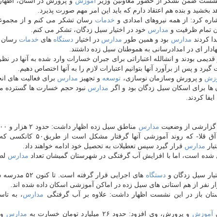
 نشست ضمن تشكر از حضور معاونین وزیر
آموزش
و پرورش در استان، اظهار
بخشید و بنده هم اعتقاد دارم كه باید این امر مهم صورت پذیرد.
ه كرد: از همه نیروهای امدادی و
خدمات
رسان تشكر می كنم و از مجموع
ن تمام ظرفیت و
مدارس
خود در اختیار سیل زدگان، تشكر می كنم.
دا كردند
مدارس
بود و همین طور
مدارس
در اختیار
دستگاه
های
خدمات
رسان ب
دار ای در امدادرسانی به هموطنان سیل زده داشتند.
یمی بودند و انشالله اعتباراتی برای جبران خسارات وارد شده به آنها در نظر
د و پس از برآورد آنها بتوانیم اعتبارات لازم را به آنها اختصاص دهیم.
زش
و پرورش وسازمان نوسازی،
توسعه
و تجهیز
مدارس
برای فعالیت های ان
 ها برای اسكان سیل زدگان بود و اگر
مدارس
نبود حجم خسارت ها گسترده م
یفا كردند.
 گزارشی از وضعیت
مدارس
مناطق سیل زده اظهار داشت: حدود ۲ هزار و ۲۰۰ نفر از
آب گرفته شهرستان آق قلا- كه روند آموزشی آنها گرفتار م
یار
مدارس
قرار گیرد سپس تعطیلات به تحصیل خود ادامه خواهند داد.
ده است، اما با افزایش آب گرفتگی در شهرستان گمیشان تعداد
مدارس
لطم
دستگاه
های اجرایی قرار گرفته است. تا كنون ۵۲ مدرسه در اختیار
ان باز در این نشست اظهار داشت: علاوه بر آب گرفتگی
مدارس
، به تا
ی
آموزش
و پرورش، وی افزود: حدود ۲۶ میلیارد تومان خسارت به
مدارس
وا