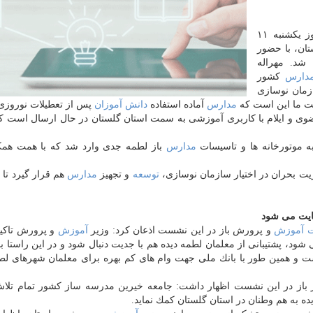
به نقل از ایسنا، بامداد امروز یكشنبه ۱۱
ان، با حضور
شد. مهراله
دارس
كشور
مان نوسازی
مت ما این است كه
مدارس
آماده استفاده
دانش آموزان
پس از تعطیلات نوروزی
راسان رضوی و ایلام با كاربری آموزشی به سمت استان گلستان در حال ارسال است ك
ه موتورخانه ها و تاسیسات
مدارس
باز لطمه جدی وارد شد كه با همت همكا
ریت بحران در اختیار سازمان نوسازی،
توسعه
و تجهیز
مدارس
هم قرار گیرد تا 
ایت می شود
ت
آموزش
و پرورش باز در این نشست اذعان كرد: وزیر
آموزش
و پرورش تاكید
ود، پشتیبانی از معلمان لطمه دیده هم با جدیت دنبال شود و در این راستا ب
 و همین طور با بانك ملی جهت وام های كم بهره برای معلمان شهرهای لط
از در این نشست اظهار داشت: جامعه خیرین مدرسه ساز كشور تمام تلاش
ه به هم وطنان در استان گلستان كمك نماید.