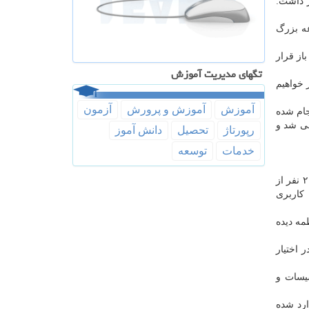
 داشت:
ه بزرگ
از قرار
تگهای مدیریت آموزش
 خواهیم
آموزش
آموزش و پرورش
آزمون
جام شده
ی شد و
رپورتاژ
تحصیل
دانش آموز
خدمات
توسعه
شكل است از طریق۵۰ كانكسی كه كاربری
ه دیده
سیسات و
رد شده