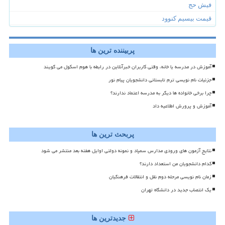
فیش حج
قیمت بیسیم کنوود
پربیننده ترین ها
آموزش در مدرسه یا خانه، وقتی کاربران خبرآنلاین در رابطه با هوم اسکول می گویند
جزئیات نام نویسی ترم تابستانی دانشجویان پیام نور
چرا برخی خانواده ها دیگر به مدرسه اعتماد ندارند؟
آموزش و پرورش اطلاعیه داد
پربحث ترین ها
نتایج آزمون های ورودی مدارس سمپاد و نمونه دولتی اوایل هفته بعد منتشر می شود
کدام دانشجویان من استعداد دارند؟
زمان نام نویسی مرحله دوم نقل و انتقالات فرهنگیان
یک انتصاب جدید در دانشگاه تهران
جدیدترین ها