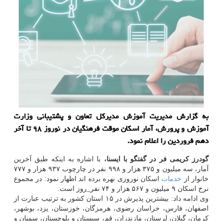
به گزارش مدیریت آموزش مدیركل تعاون و پشتیبانی وزارت
آموزش و پرورش، آمار اسكان موقت فرهنگیان در نوروز ۹۸ تا آخر
دهم فروردین را اعلام نمود.
گودرز كریمی فر در گفتگو با ایسنا،
با اشاره به اینكه طبق آخرین
آمار، سه میلیون و ۳۷۵ هزار و ۹۹۸ نفر در چارچوب ۹۳۷ هزار و ۷۷۷
خانوار از
خدمات
اسكان نوروزی بهره برده اند اظهار نمود: در مجموع
نرخ اسكان ۹ میلیون و ۵۶۷ هزار و ۷۴ نفر_روز است.
وی ادامه داد: بیشترین پذیرش در ۱۵ استان كشور به ترتیب عبارت از
اصفهان، فارس، خراسان رضوی، هرمزگان، خوزستان، یزد، بوشهر،
كرمان، گیلان، لرستان، مازندران، قم، سیستان و بلوچستان، سمنان و