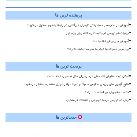
پربیننده ترین ها
آموزش در مدرسه یا خانه، وقتی کاربران خبرآنلاین در رابطه با هوم اسکول می گویند
جزئیات نام نویسی ترم تابستانی دانشجویان پیام نور
آموزش و پرورش اطلاعیه داد
چرا برخی خانواده ها دیگر به مدرسه اعتماد ندارند؟
پربحث ترین ها
امکان ثبت سفارش کتاب های درسی برای سال تحصیلی ۱۴۰۶–۱۴۰۵
نتایج آزمون های ورودی مدارس سمپاد و نمونه دولتی اوایل هفته بعد منتشر می شود
کدام دانشجویان من استعداد دارند؟
زمان نام نویسی مرحله دوم نقل و انتقالات فرهنگیان
جدیدترین ها