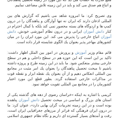
و اتباع هم صدق می كند و باید در این زمینه تلاش مضاعف نماییم.
وی تصریح كرد: ما امروزه شاهد می باشیم كه گزارش های بین
المللی اذعان دارند كه ایران نه تنها آوارگان و پناهندگان را در درون
كمپ ها و اردوگاه های بسته محصور نمی كند بلكه با كمال احترام در
كنار
دانش آموزان
ایرانی و در درون نظام آموزشی خودش،
دانش
آموزان
اتباع خارجی را پذیرش می كند. این مورد ایران را در میان
كشورهای مهاجر پذیر بعنوان یك الگوی شایسته قرار داده است.
قائم مقام وزیر
آموزش
و پرورش در امور بین الملل اظهار داشت:
تاكید بر این است كه این حوزه هم در سطح داخلی و هم در سطح
خارجی بیشتر منعكس شود. ما باید در این زمینه طرح و پروژه داشته
باشیم تا مبحث تحصیل پناهندگان را بعنوان یك امر مثبت در مجامع
بین المللی انعكاس دهیم و از آن بعنوان یك نقطه ابزار و نقطه قوت
در مذاكرات خارجی استفاده گردد. بطور قطع این مورد اعتبار
كشورمان را در مجامع بین المللی تقویت خواهد نمود.
كریمی با اشاره به اینكه «خراسان رضوی از دهه های گذشته یكی از
استان های بزرگ و اساسی در مبحث تحصیل
دانش آموزان
پناهنده
بوده است و در این زمینه تجربیات گران بهایی دارد»، عنوان كرد: ما
در درون ایران فرهنگی كه فراتر از مرزهای جغرافیایی ایران است،
رفت و آمدهای بسیار گسترده ای داریم و نگاه نظام جمهوری اسلامی