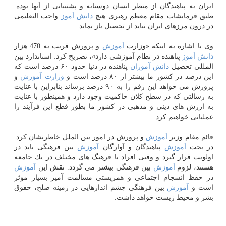
ایران به پناهندگان از منظر انسان دوستانه و پشتیبانی از آنها بوده.
طبق فرمایشات مقام معظم رهبری هیچ
دانش آموز
واجب التعلیمی
در درون مرزهای ایران نباید از تحصیل باز بماند.
وی با اشاره به اینكه «وزارت
آموزش
و پرورش قریب به 470 هزار
دانش آموز
پناهنده در نظام آموزشی دارد»، تصریح كرد: استاندارد بین
المللی تحصیل
دانش آموزان
پناهنده در دنیا حدود ۶۰ درصد است كه
این درصد در كشور ما بیشتر از ۸۰ درصد است و
وزارت
آموزش
و
پرورش می خواهد این رقم را به ۹۰ درصد برساند بنابراین با عنایت
به رسالتی كه در سطح كلان حاكمیت وجود دارد و همینطور با عنایت
به ارزش های دینی و مذهبی در كشور ما بطور قطع این فرآیند را
عملیاتی خواهیم كرد.
قائم مقام وزیر
آموزش
و پرورش در امور بین الملل خاطرنشان كرد:
در بحث
آموزش
پناهندگان و آوارگان
آموزش
بین فرهنگی باید در
اولویت قرار گیرد و وقتی افراد با فرهنگ های مختلف در یك جامعه
هستند، لزوم
آموزش
بین فرهنگی بیشتر می گردد. نقش این
آموزش
در حفظ انسجام اجتماعی و همزیستی مسالمت آمیز بسیار موثر
است و
آموزش
بین فرهنگی چشم اندازهایی در زمینه صلح، حقوق
بشر و محیط زیست خواهد داشت.